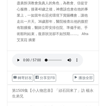
盡責扮演教會負責人的角色，為教會、信徒甘
心服務，接著40歲之後，神應該也會在他的事
業上，一如當年在惡劣環境下賞賜機會，讓他
走出一片天。36歲那年，醫院檢查出他的腹腔
有顆腫瘤，醫師立即安排住院、準備手術。手
術順利結束，復原狀況卻不如預期……。 Afra‧
艾芙菈 摘要
轉寄好友
分享至FB
播放全部
第1509集【小人物悲喜】「頑石回來了」訪 楊永
生弟兄