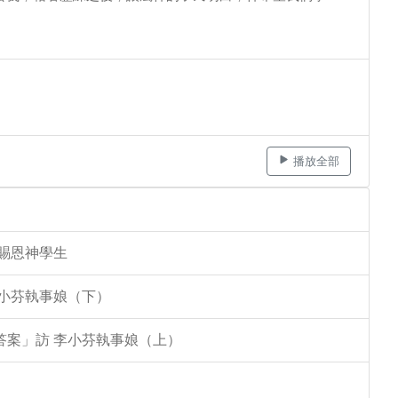
播放全部
李賜恩神學生
李小芬執事娘（下）
答案」訪 李小芬執事娘（上）