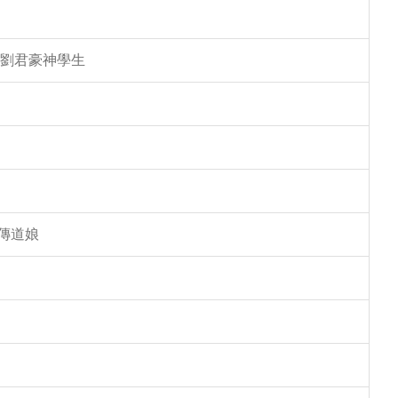
 劉君豪神學生
傳道娘