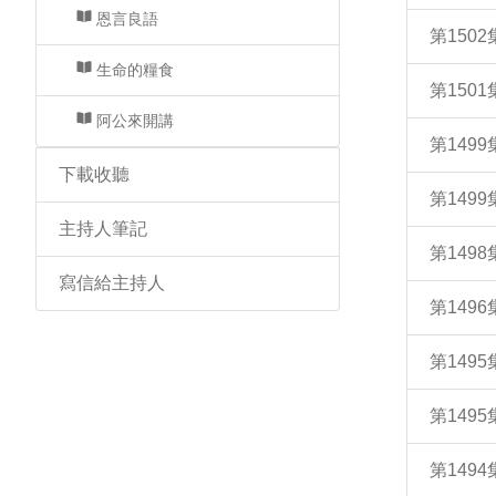
恩言良語
第150
生命的糧食
第150
阿公來開講
第149
下載收聽
第149
主持人筆記
第149
寫信給主持人
第14
第149
第149
第149