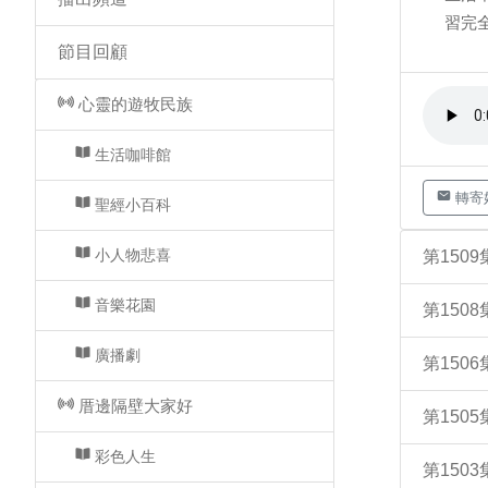
習完全
節目回顧
心靈的遊牧民族
生活咖啡館
轉寄
聖經小百科
小人物悲喜
第150
音樂花園
第150
廣播劇
第15
厝邊隔壁大家好
第15
彩色人生
第150