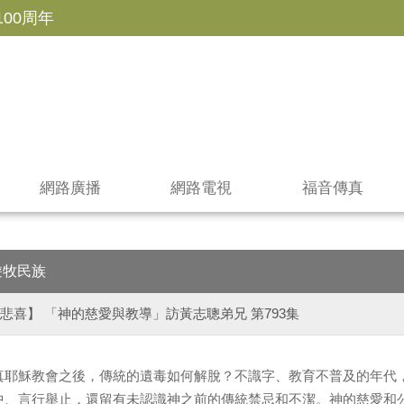
100周年
網路廣播
網路電視
福音傳真
遊牧民族
悲喜】 「神的慈愛與教導」訪黃志聰弟兄 第793集
真耶穌教會之後，傳統的遺毒如何解脫？不識字、教育不普及的年代
中、言行舉止，還留有未認識神之前的傳統禁忌和不潔。神的慈愛和