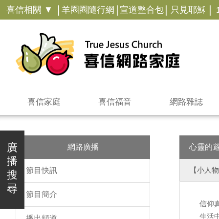
|
|
|
|
喜信相關 ▼
羊圈圈隨行網
宣道整合包
只見耶穌
喜信家庭
喜信福音
網路雜誌
廣
網路廣播
心靈的
播
【小人物
節目快訊
搜
尋
節目簡介
信仰
生活
播出頻道