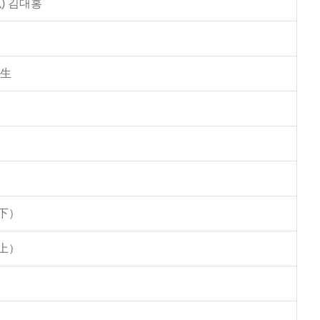
) 김대홍
學生
下）
上）