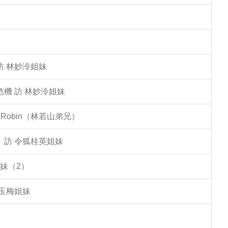
訪 林妙泠姐妹
機 訪 林妙泠姐妹
Robin（林若山弟兄）
」訪 令狐桂英姐妹
妹（2）
李玉梅姐妹