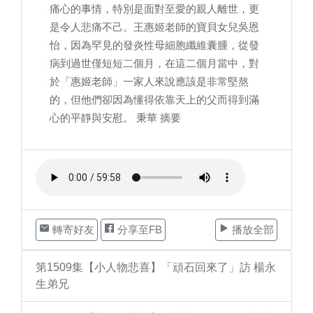
痛心的事情，特別是面對至愛的親人離世，更
是令人悲痛不己。王惠姬老師的寶貝女兒吳恩
怡，因為罕見的發炎性母細胞纖維囊腫，從發
病到過世僅短短二個月，在這二個月當中，對
於「惠姬老師」一家人來說應該是非常堅熬
的，但他們卻因為懂得依靠天上的父而得到滿
心的平靜與安慰。 秉華 摘要
轉寄好友
分享至FB
播放全部
第1509集【小人物悲喜】「頑石回來了」訪 楊永
生弟兄