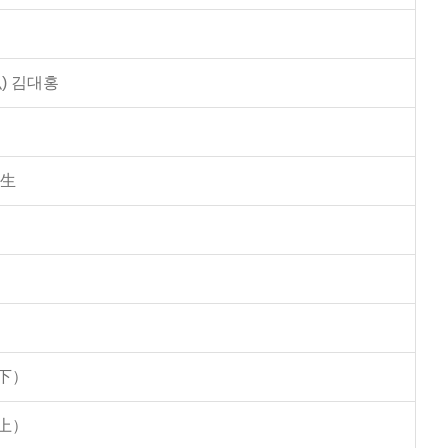
) 김대홍
學生
下）
上）