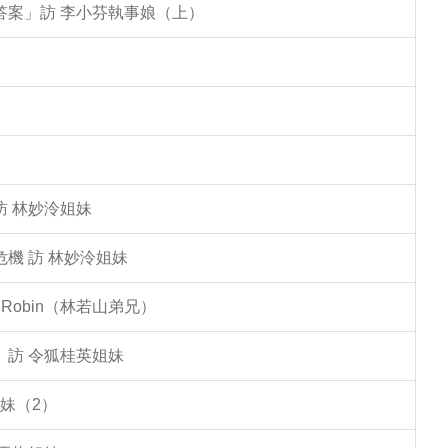
答案」訪 李小芬執事娘（上）
訪 林妙泠姐妹
機 訪 林妙泠姐妹
Robin（林若山弟兄）
」訪 令狐桂英姐妹
妹（2）