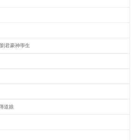
 劉君豪神學生
傳道娘