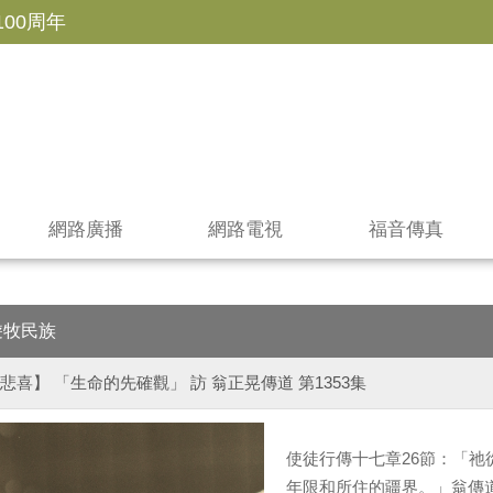
100周年
網路廣播
網路電視
福音傳真
遊牧民族
悲喜】 「生命的先確觀」 訪 翁正晃傳道 第1353集
使徒行傳十七章26節：「
年限和所住的疆界。」翁傳