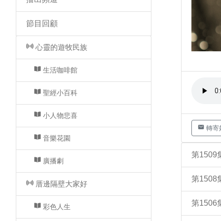
節目回顧
心靈的遊牧民族
生活咖啡館
聖經小百科
小人物悲喜
轉寄
音樂花園
第150
廣播劇
第150
厝邊隔壁大家好
第15
彩色人生