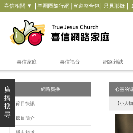
|
|
|
|
喜信相關 ▼
羊圈圈隨行網
宣道整合包
只見耶穌
喜信家庭
喜信福音
網路雜誌
廣
網路廣播
心靈的
播
【小人物
節目快訊
搜
尋
節目簡介
播出頻道