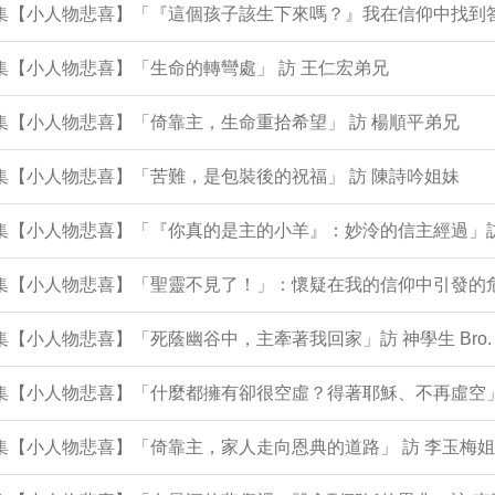
05集【小人物悲喜】「『這個孩子該生下來嗎？』我在信仰中找到
3集【小人物悲喜】「生命的轉彎處」 訪 王仁宏弟兄
2集【小人物悲喜】「倚靠主，生命重拾希望」 訪 楊順平弟兄
1集【小人物悲喜】「苦難，是包裝後的祝福」 訪 陳詩吟姐妹
9集【小人物悲喜】「『你真的是主的小羊』：妙泠的信主經過」
9集【小人物悲喜】「聖靈不見了！」：懷疑在我的信仰中引發的危
8集【小人物悲喜】「死蔭幽谷中，主牽著我回家」訪 神學生 Bro. 
96集【小人物悲喜】「什麼都擁有卻很空虛？得著耶穌、不再虛空
5集【小人物悲喜】「倚靠主，家人走向恩典的道路」 訪 李玉梅姐