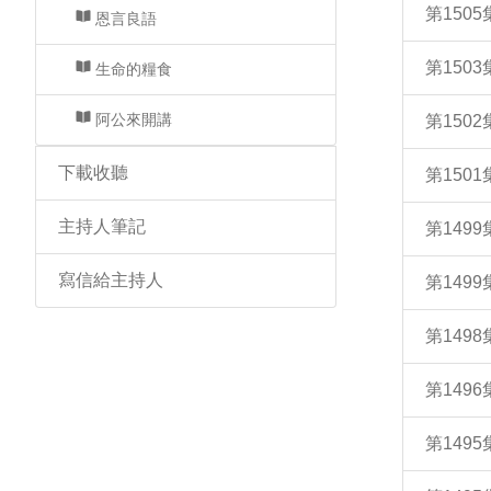
第15
恩言良語
第150
生命的糧食
阿公來開講
第150
下載收聽
第150
主持人筆記
第149
寫信給主持人
第149
第149
第14
第149