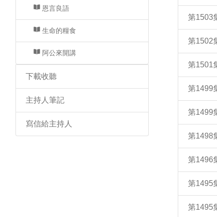
恩言良語
第150
生命的糧食
第150
阿公來開講
第150
下載收聽
第149
主持人筆記
第149
寫信給主持人
第149
第14
第149
第149