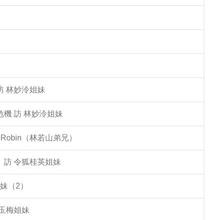
訪 林妙泠姐妹
機 訪 林妙泠姐妹
Robin（林若山弟兄）
」訪 令狐桂英姐妹
妹（2）
李玉梅姐妹