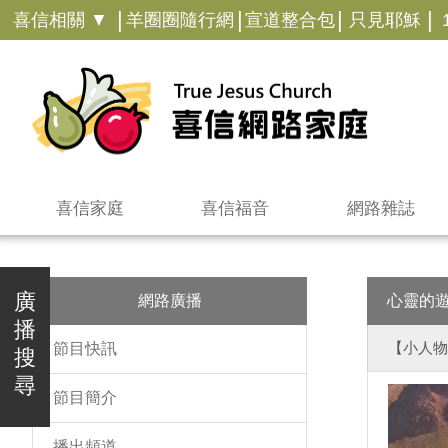
|
|
|
|
喜信相關 ▼
羊圈圈隨行網
宣道整合包
只見耶穌
喜信家庭
喜信福音
網路雜誌
廣
網路廣播
心靈的
播
【小人物
節目快訊
搜
尋
節目簡介
播出頻道