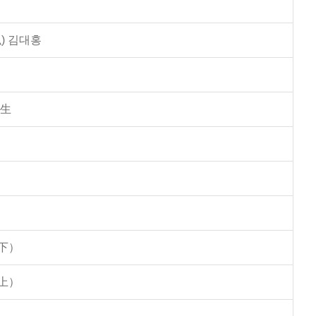
) 김대홍
學生
下）
上）