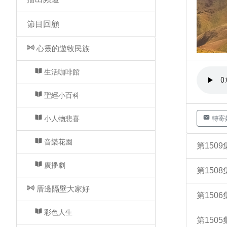
節目回顧
心靈的遊牧民族
生活咖啡館
聖經小百科
小人物悲喜
轉寄
音樂花園
第150
廣播劇
第150
厝邊隔壁大家好
第15
彩色人生
第15