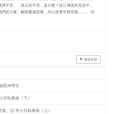
選擇平安。「真正的平安」是什麼？從江傳道的見證中，
我們的力量、解除憂慮恐懼，內心依舊平靜安穩……。 珼
播放全部
李賜恩神學生
李小芬執事娘（下）
答案」訪 李小芬執事娘（上）