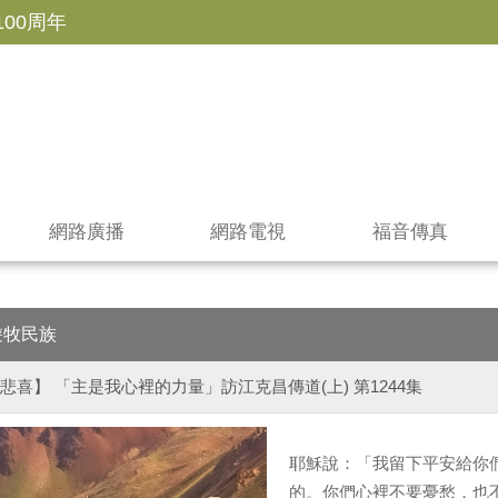
100周年
網路廣播
網路電視
福音傳真
遊牧民族
悲喜】 「主是我心裡的力量」訪江克昌傳道(上) 第1244集
耶穌說：「我留下平安給你
的。你們心裡不要憂愁，也