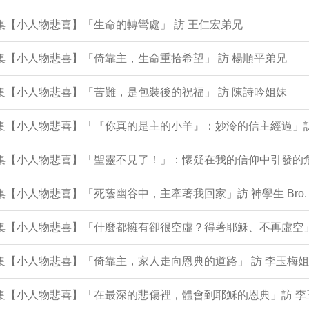
3集【小人物悲喜】「生命的轉彎處」 訪 王仁宏弟兄
2集【小人物悲喜】「倚靠主，生命重拾希望」 訪 楊順平弟兄
1集【小人物悲喜】「苦難，是包裝後的祝福」 訪 陳詩吟姐妹
9集【小人物悲喜】「『你真的是主的小羊』：妙泠的信主經過」
9集【小人物悲喜】「聖靈不見了！」：懷疑在我的信仰中引發的危
8集【小人物悲喜】「死蔭幽谷中，主牽著我回家」訪 神學生 Bro. 
96集【小人物悲喜】「什麼都擁有卻很空虛？得著耶穌、不再虛空
5集【小人物悲喜】「倚靠主，家人走向恩典的道路」 訪 李玉梅姐
5集【小人物悲喜】「在最深的悲傷裡，體會到耶穌的恩典」訪 