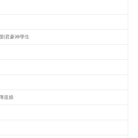
 劉君豪神學生
傳道娘