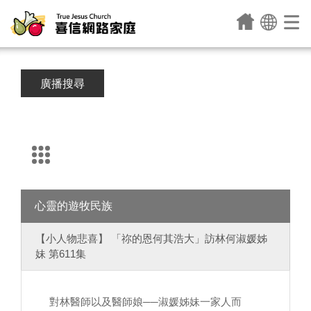
廣播搜尋
心靈的遊牧民族
【小人物悲喜】 「祢的恩何其浩大」訪林何淑媛姊
妹 第611集
對林醫師以及醫師娘──淑媛姊妹一家人而