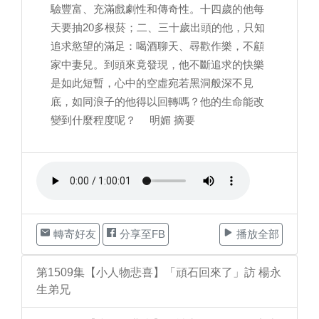
驗豐富、充滿戲劇性和傳奇性。十四歲的他每
天要抽20多根菸；二、三十歲出頭的他，只知
追求慾望的滿足：喝酒聊天、尋歡作樂，不顧
家中妻兒。到頭來竟發現，他不斷追求的快樂
是如此短暫，心中的空虛宛若黑洞般深不見
底，如同浪子的他得以回轉嗎？他的生命能改
變到什麼程度呢？ 明媚 摘要
轉寄好友
分享至FB
播放全部
第1509集【小人物悲喜】「頑石回來了」訪 楊永
生弟兄