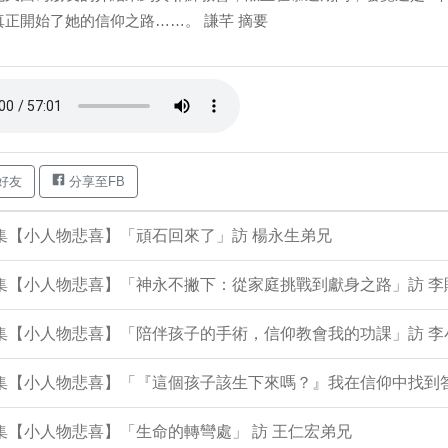
真正開始了她的信仰之路……。 謙芊 摘要
好友
分享至FB
9集【小人物悲喜】「頑石回來了」訪 楊永生弟兄
8集【小人物悲喜】「神永不撇下：從家庭挑戰到獻身之路」訪 
06集【小人物悲喜】「陪伴孩子的手術，信仰教會我的功課」訪 
05集【小人物悲喜】「『這個孩子該生下來嗎？』我在信仰中找到
3集【小人物悲喜】「生命的轉彎處」 訪 王仁宏弟兄