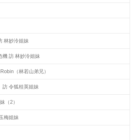
訪 林妙泠姐妹
機 訪 林妙泠姐妹
Robin（林若山弟兄）
」訪 令狐桂英姐妹
妹（2）
李玉梅姐妹