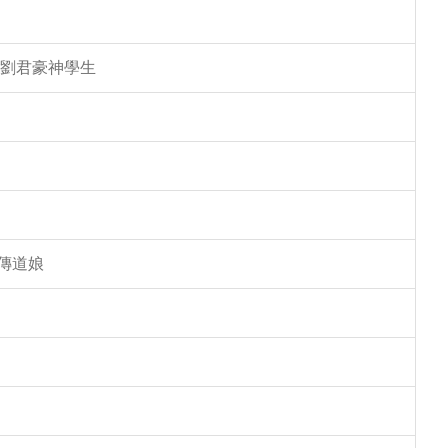
 劉君豪神學生
傳道娘