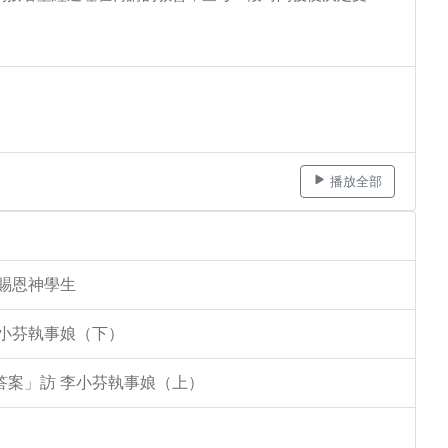
播放全部
李賜恩神學生
李小芬執事娘（下）
答案」訪 李小芬執事娘（上）