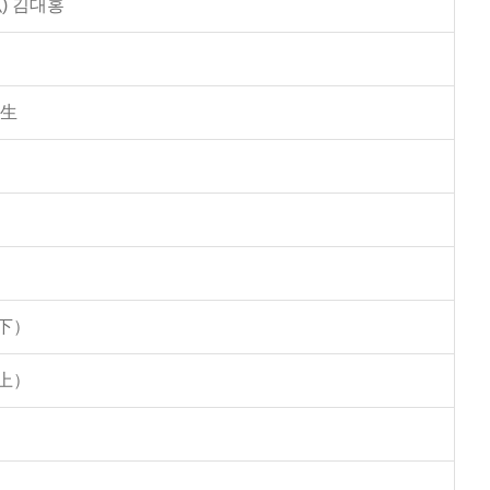
) 김대홍
學生
下）
上）