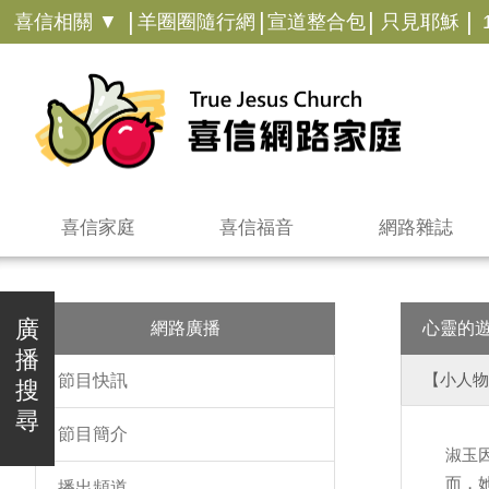
|
|
|
|
喜信相關 ▼
羊圈圈隨行網
宣道整合包
只見耶穌
喜信家庭
喜信福音
網路雜誌
廣
網路廣播
心靈的
播
【小人物
節目快訊
搜
尋
節目簡介
淑玉
而，
播出頻道