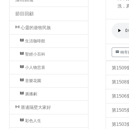
洗，
節目回顧
心靈的遊牧民族
生活咖啡館
轉寄
聖經小百科
小人物悲喜
第150
音樂花園
第150
廣播劇
第15
厝邊隔壁大家好
第15
彩色人生
第150