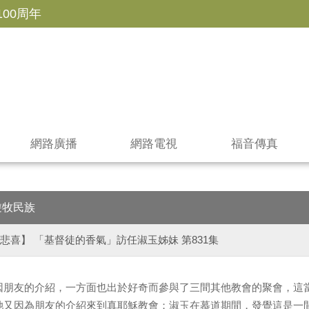
100周年
網路廣播
網路電視
福音傳真
遊牧民族
悲喜】 「基督徒的香氣」訪任淑玉姊妹 第831集
因朋友的介紹，一方面也出於好奇而參與了三間其他教會的聚會，這
她又因為朋友的介紹來到真耶穌教會；淑玉在慕道期間，發覺這是一