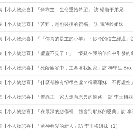
2集【小人物悲喜】「倚靠主，生命重拾希望」 訪 楊順平弟兄
1集【小人物悲喜】「苦難，是包裝後的祝福」 訪 陳詩吟姐妹
9集【小人物悲喜】「『你真的是主的小羊』：妙泠的信主經過」
9集【小人物悲喜】「聖靈不見了！」：懷疑在我的信仰中引發的危
8集【小人物悲喜】「死蔭幽谷中，主牽著我回家」訪 神學生 Bro. 
96集【小人物悲喜】「什麼都擁有卻很空虛？得著耶穌、不再虛空
5集【小人物悲喜】「倚靠主，家人走向恩典的道路」 訪 李玉梅姐
5集【小人物悲喜】「在最深的悲傷裡，體會到耶穌的恩典」訪 
4集【小人物悲喜】「蒙神眷愛的新人」訪 李玉梅姐妹（1）