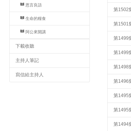
恩言良語
第150
生命的糧食
第150
阿公來開講
第149
下載收聽
第149
主持人筆記
第149
寫信給主持人
第14
第149
第149
第149