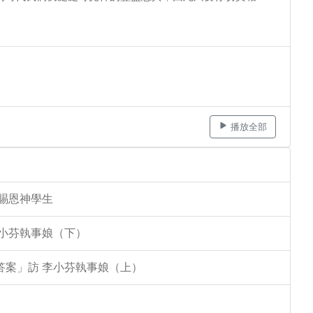
播放全部
李賜恩神學生
李小芬執事娘（下）
答案」訪 李小芬執事娘（上）