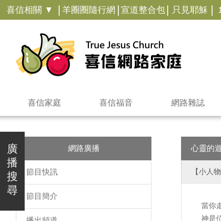
|
|
|
|
喜信相關 ▼
羊圈圈隨行網
宣道整合包
只見耶穌
喜信家庭
喜信福音
網路雜誌
廣
網路廣播
心靈的
播
【小人物
節目快訊
搜
尋
節目簡介
當你
神是
播出頻道