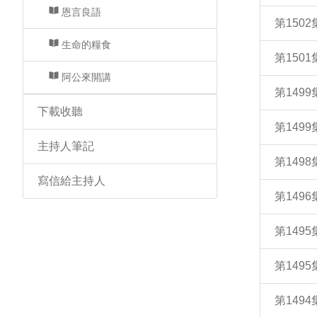
恩言良語
第150
生命的糧食
第150
阿公來開講
第149
下載收聽
第149
主持人筆記
第149
寫信給主持人
第14
第149
第149
第149