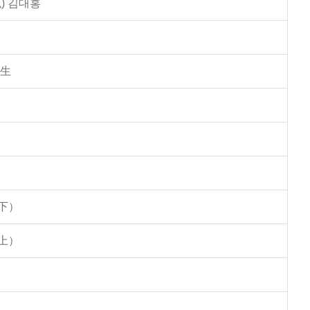
) 김대홍
學生
下）
上）