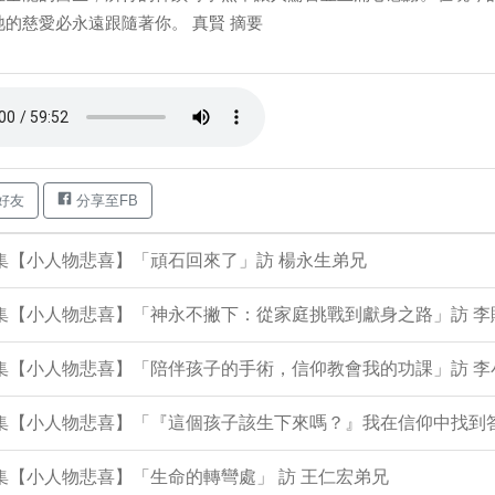
祂的慈愛必永遠跟隨著你。 真賢 摘要
好友
分享至FB
9集【小人物悲喜】「頑石回來了」訪 楊永生弟兄
8集【小人物悲喜】「神永不撇下：從家庭挑戰到獻身之路」訪 
06集【小人物悲喜】「陪伴孩子的手術，信仰教會我的功課」訪 
05集【小人物悲喜】「『這個孩子該生下來嗎？』我在信仰中找到
3集【小人物悲喜】「生命的轉彎處」 訪 王仁宏弟兄