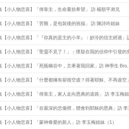
2集【小人物悲喜】「倚靠主，生命重拾希望」 訪 楊順平弟兄
1集【小人物悲喜】「苦難，是包裝後的祝福」 訪 陳詩吟姐妹
9集【小人物悲喜】「『你真的是主的小羊』：妙泠的信主經過」
9集【小人物悲喜】「聖靈不見了！」：懷疑在我的信仰中引發的危
8集【小人物悲喜】「死蔭幽谷中，主牽著我回家」訪 神學生 Bro. 
96集【小人物悲喜】「什麼都擁有卻很空虛？得著耶穌、不再虛空
5集【小人物悲喜】「倚靠主，家人走向恩典的道路」 訪 李玉梅姐
5集【小人物悲喜】「在最深的悲傷裡，體會到耶穌的恩典」訪 
4集【小人物悲喜】「蒙神眷愛的新人」訪 李玉梅姐妹（1）