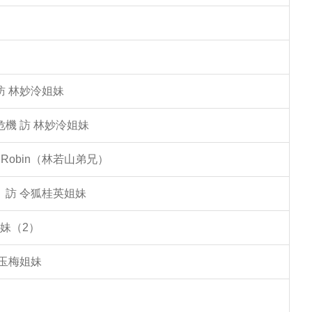
訪 林妙泠姐妹
機 訪 林妙泠姐妹
Robin（林若山弟兄）
」訪 令狐桂英姐妹
妹（2）
李玉梅姐妹