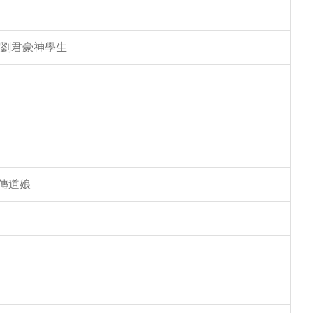
 劉君豪神學生
傳道娘