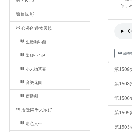
信，
節目回顧
心靈的遊牧民族
生活咖啡館
轉寄
聖經小百科
小人物悲喜
第150
音樂花園
第150
廣播劇
第15
厝邊隔壁大家好
第15
彩色人生
第150