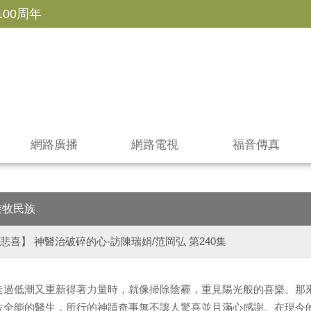
100周年
網路廣播
網路電視
福音傳真
遊牧民族
悲喜】 神醫治破碎的心-訪陳瑞娟/范岡弘 第240集
走過低潮又重新得著力量時，就像掃除陰霾，重見陽光般的喜樂。那
位全能的醫生，所行的神蹟奇事無不讓人驚喜並且滿心感謝。在現今