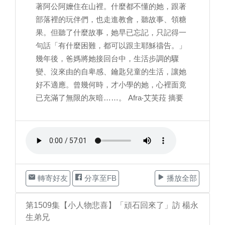
著阿公阿嬤住在山裡。什麼都不懂的她，跟著
部落裡的玩伴們，也走進教會，聽故事、領糖
果。但聽了什麼故事，她早已忘記，只記得一
句話「有什麼困難，都可以跟主耶穌禱告。」
幾年後，爸媽將她接回台中，生活步調的驟
變、沒來由的自卑感、鑰匙兒童的生活，讓她
好不適應。曾幾何時，才小學的她，心裡面竟
已充滿了無限的灰暗……。 Afra‧艾芙菈 摘要
轉寄好友
分享至FB
播放全部
第1509集【小人物悲喜】「頑石回來了」訪 楊永
生弟兄