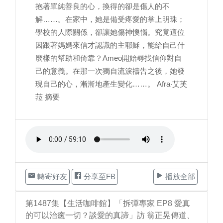
抱著單純善良的心，換得的卻是傷人的不
解……。在家中，她是備受疼愛的掌上明珠；
學校的人際關係，卻讓她傷神懊惱。究竟這位
因跟著媽媽來信才認識的主耶穌，能給自己什
麼樣的幫助和倚靠？Ameo開始尋找信仰對自
己的意義。在那一次獨自流淚禱告之後，她發
現自己的心，漸漸地產生變化……。 Afra‧艾芙
菈 摘要
轉寄好友
分享至FB
播放全部
第1487集【生活咖啡館】「拆彈專家 EP8 愛真
的可以治癒一切？談愛的真諦」訪 翁正晃傳道、