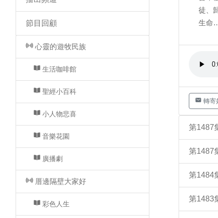
徒、
生命…
節目回顧
心靈的遊牧民族
生活咖啡館
聖經小百科
轉寄
小人物悲喜
第148
音樂花園
第148
廣播劇
第148
厝邊隔壁大家好
第148
彩色人生