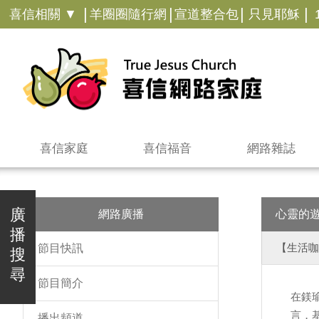
|
|
|
|
喜信相關 ▼
羊圈圈隨行網
宣道整合包
只見耶穌
喜信家庭
喜信福音
網路雜誌
廣
網路廣播
心靈的
播
【生活咖
節目快訊
搜
尋
節目簡介
在鎂
言，
播出頻道