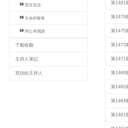
第148
恩言良語
第147
生命的糧食
第147
阿公來開講
第147
下載收聽
第147
主持人筆記
第146
寫信給主持人
第146
第146
第146