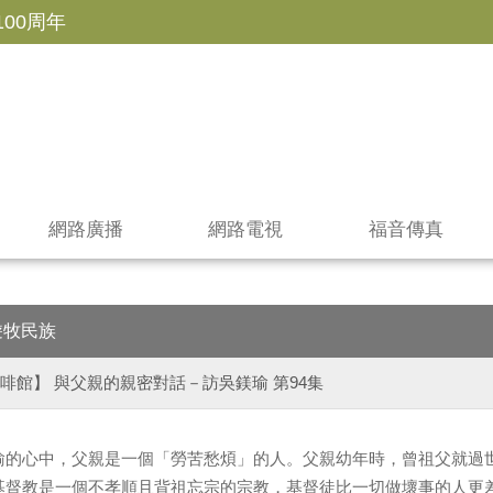
100周年
網路廣播
網路電視
福音傳真
遊牧民族
啡館】 與父親的親密對話－訪吳鎂瑜 第94集
瑜的心中，父親是一個「勞苦愁煩」的人。父親幼年時，曾祖父就過
基督教是一個不孝順且背祖忘宗的宗教，基督徒比一切做壞事的人更