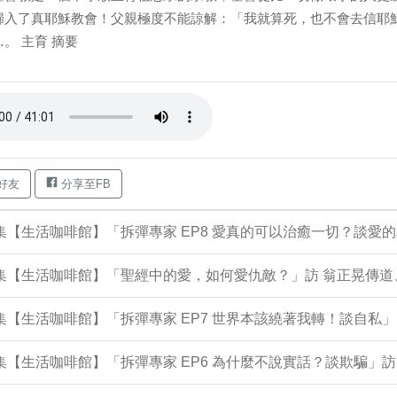
歸入了真耶穌教會！父親極度不能諒解：「我就算死，也不會去信耶
。 主育 摘要
好友
分享至FB
7集【生活咖啡館】「拆彈專家 EP8 愛真的可以治癒一切？談愛
7集【生活咖啡館】「聖經中的愛，如何愛仇敵？」訪 翁正晃傳
4集【生活咖啡館】「拆彈專家 EP7 世界本該繞著我轉！談自私」
3集【生活咖啡館】「拆彈專家 EP6 為什麼不說實話？談欺騙」訪