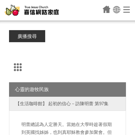
廣播搜尋
心靈的遊牧民族
【生活咖啡館】 起初的信心－訪陳明蕾 第97集
明蕾總認為人定勝天。當她在大學時趁著假期
到英國找姊姊，也到真耶穌教會參加聚會。但