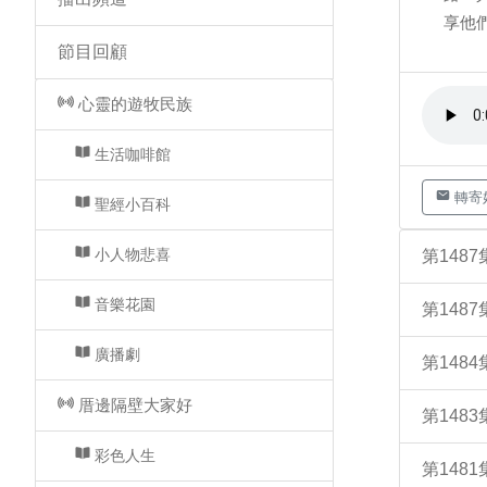
享他
節目回顧
心靈的遊牧民族
生活咖啡館
轉寄
聖經小百科
小人物悲喜
第148
音樂花園
第148
廣播劇
第148
厝邊隔壁大家好
第148
彩色人生
第148