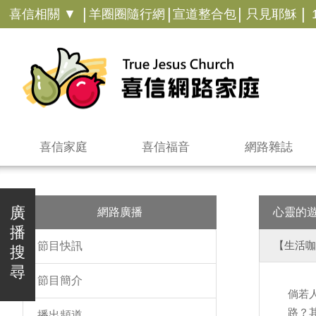
|
|
|
|
喜信相關 ▼
羊圈圈隨行網
宣道整合包
只見耶穌
喜信家庭
喜信福音
網路雜誌
廣
網路廣播
心靈的
播
【生活咖
節目快訊
搜
尋
節目簡介
倘若
路？
播出頻道