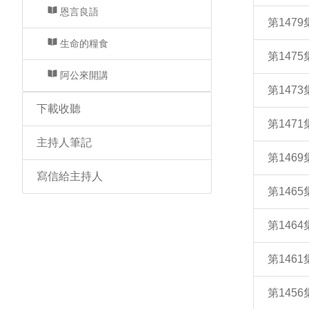
恩言良語
第147
生命的糧食
第147
阿公來開講
第147
下載收聽
第147
主持人筆記
第146
寫信給主持人
第146
第146
第146
第145