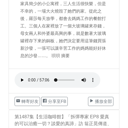
家具簡少的小公寓裡，三人生活很快樂，但是
不幸的，一場大火燒毀了她們的家。從此之
後，羅莎每天放學，都會去媽媽工作的餐館打
工。三個人在家裡放了一個大玻璃罐來存錢，
母女兩人和外婆最高興的事，就是數著大玻璃
罐裡存下來的銅板，她們決定要用這筆錢買張
新沙發，一張可以讓辛苦工作的媽媽能好好休
息的沙發……。 珼珼 摘要
轉寄好友
分享至FB
播放全部
第1487集【生活咖啡館】「拆彈專家 EP8 愛真
的可以治癒一切？談愛的真諦」訪 翁正晃傳道、