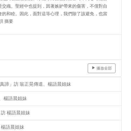
受交織。聖經中也提到，因著嫉妒帶來的傷害，不僅對自
會的和睦。因此，面對這等心理，我們除了該避免，也當
珼 摘要
播放全部
的真諦」訪 翁正晃傳道、楊語晨姐妹
道、楊語晨姐妹
 訪 楊語晨姐妹
 楊語晨姐妹