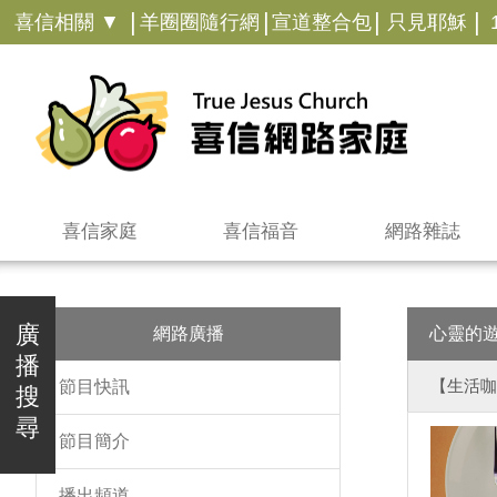
|
|
|
|
喜信相關 ▼
羊圈圈隨行網
宣道整合包
只見耶穌
喜信家庭
喜信福音
網路雜誌
廣
網路廣播
心靈的
播
【生活咖
節目快訊
搜
尋
節目簡介
播出頻道