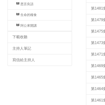
恩言良語
第148
生命的糧食
第147
阿公來開講
第147
下載收聽
第147
主持人筆記
第147
寫信給主持人
第146
第146
第146
第146