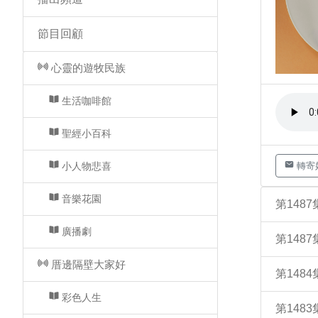
節目回顧
心靈的遊牧民族
生活咖啡館
聖經小百科
小人物悲喜
轉寄
音樂花園
第148
廣播劇
第148
厝邊隔壁大家好
第148
彩色人生
第148