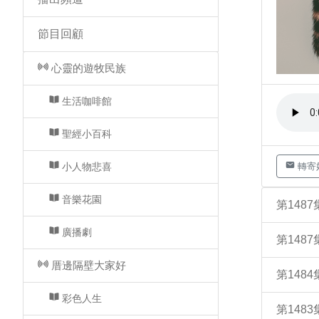
節目回顧
心靈的遊牧民族
生活咖啡館
聖經小百科
小人物悲喜
轉寄
音樂花園
第148
廣播劇
第148
厝邊隔壁大家好
第148
彩色人生
第148