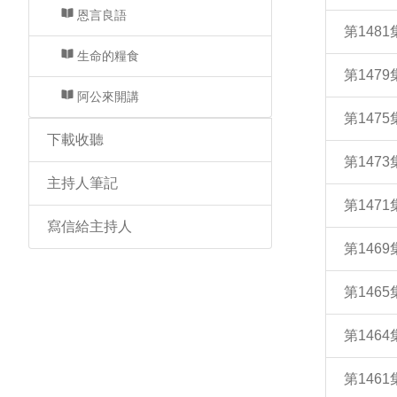
恩言良語
第148
生命的糧食
第147
阿公來開講
第147
下載收聽
第147
主持人筆記
第147
寫信給主持人
第146
第146
第146
第146