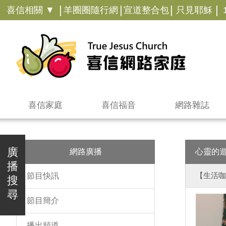
|
|
|
|
喜信相關 ▼
羊圈圈隨行網
宣道整合包
只見耶穌
喜信家庭
喜信福音
網路雜誌
廣
網路廣播
心靈的
播
【生活咖
節目快訊
搜
尋
節目簡介
播出頻道