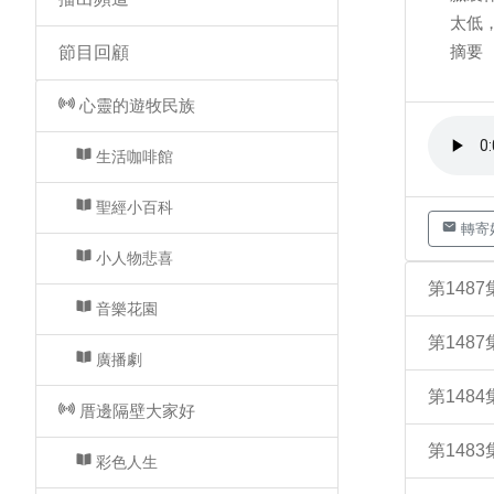
太低
摘要
節目回顧
心靈的遊牧民族
生活咖啡館
聖經小百科
轉寄
小人物悲喜
第148
音樂花園
第148
廣播劇
第148
厝邊隔壁大家好
第148
彩色人生