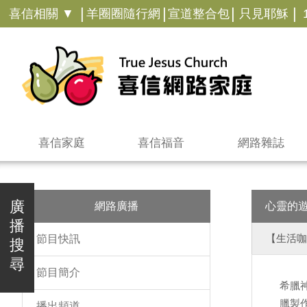
|
|
|
|
喜信相關 ▼
羊圈圈隨行網
宣道整合包
只見耶穌
喜信家庭
喜信福音
網路雜誌
廣
網路廣播
心靈的
播
【生活咖
節目快訊
搜
尋
節目簡介
希臘
臘製
播出頻道