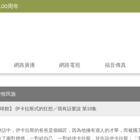
100周年
網路廣播
網路電視
福音傳真
遊牧民族
啡館】 伊卡拉斯式的狂想／我有話要說 第18集
神話中，伊卡拉斯的爸爸是個鐵匠，因為他擁有過人的才華，而被國
作了兩對翅膀，一對給自己、一對給伊卡拉斯，並告訴伊卡拉斯：「