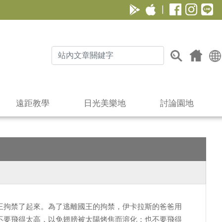
|
遠距教學
日光美樂地
討論園地
王拘禁了起來。為了逃離國王的拘禁，伊卡拉斯的爸爸用
不要飛得太高，以免翅膀被太陽烤焦而溶化；也不要飛得