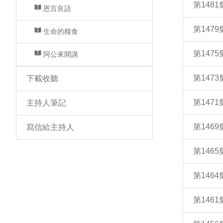
第148
恩言良語
第147
生命的糧食
第147
阿公來開講
第147
下載收聽
第147
主持人筆記
第146
寫信給主持人
第146
第146
第146