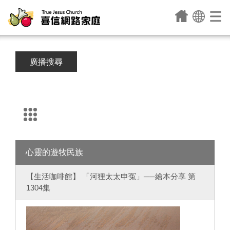
廣播搜尋
心靈的遊牧民族
【生活咖啡館】 「河狸太太申冤」──繪本分享 第
1304集