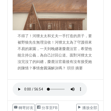
不得了！河狸太太和丈夫一手打造的房子，要
被野狼先生無理沒收！河狸太太為了守護得來
不易的家園，一天到晚纏著麋鹿法官，希望他
能主持公義，為自己討回公道。面對河狸太太
沒完沒了的糾纏，麋鹿法官最後有沒有接受她
的陳情？事情會圓滿解決嗎？ 珼珼 摘要
轉寄好友
分享至FB
播放全部