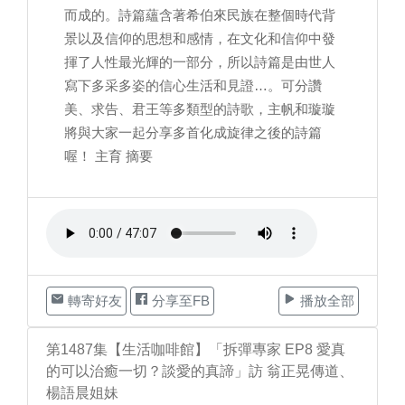
而成的。詩篇蘊含著希伯來民族在整個時代背
景以及信仰的思想和感情，在文化和信仰中發
揮了人性最光輝的一部分，所以詩篇是由世人
寫下多采多姿的信心生活和見證…。可分讚
美、求告、君王等多類型的詩歌，主帆和璇璇
將與大家一起分享多首化成旋律之後的詩篇
喔！ 主育 摘要
轉寄好友
分享至FB
播放全部
第1487集【生活咖啡館】「拆彈專家 EP8 愛真
的可以治癒一切？談愛的真諦」訪 翁正晃傳道、
楊語晨姐妹