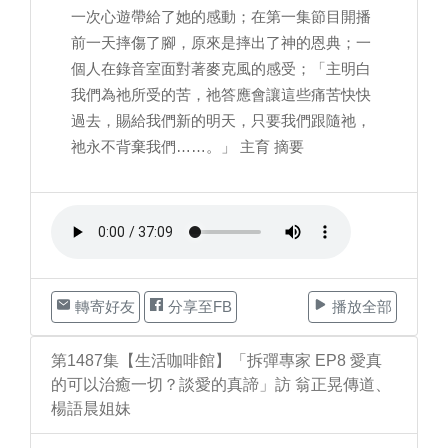
一次心遊帶給了她的感動；在第一集節目開播
前一天摔傷了腳，原來是摔出了神的恩典；一
個人在錄音室面對著麥克風的感受；「主明白
我們為祂所受的苦，祂答應會讓這些痛苦快快
過去，賜給我們新的明天，只要我們跟隨祂，
祂永不背棄我們……。」 主育 摘要
轉寄好友
分享至FB
播放全部
第1487集【生活咖啡館】「拆彈專家 EP8 愛真
的可以治癒一切？談愛的真諦」訪 翁正晃傳道、
楊語晨姐妹