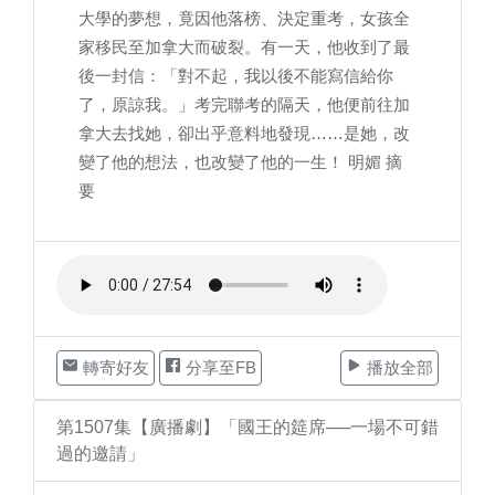
大學的夢想，竟因他落榜、決定重考，女孩全
家移民至加拿大而破裂。有一天，他收到了最
後一封信：「對不起，我以後不能寫信給你
了，原諒我。」考完聯考的隔天，他便前往加
拿大去找她，卻出乎意料地發現……是她，改
變了他的想法，也改變了他的一生！ 明媚 摘
要
轉寄好友
分享至FB
播放全部
第1507集【廣播劇】「國王的筵席──一場不可錯
過的邀請」