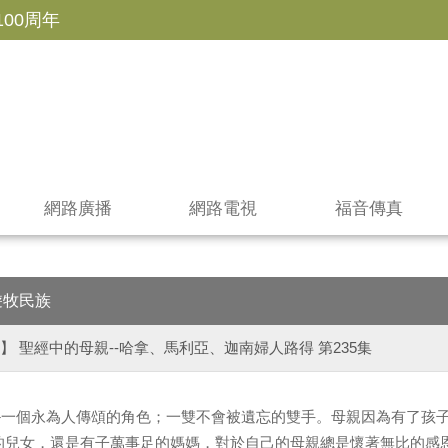
100周年
網路廣播
網路電視
福音傳真
遊牧民族
】 聖經中的母親--哈拿、馬利亞、迦南婦人路得 第235集
─一個永為人傳頌的角色；一雙不會被遺忘的雙手。母親因為有了孩
的兒女，還是有子萬事足的媽媽，對於自己的母親總是懷著無比的感