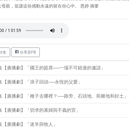
大母親，並讓這份感動永遠的留在你心中。 恩婷 摘要
好友
分享至FB
7集【廣播劇】「國王的筵席──一場不可錯過的邀請」
4集【廣播劇】「浪子回頭──永恆的父愛」
0集【廣播劇】「種子去哪裡？──路旁、石頭地、荊棘地和好土」
7集【廣播劇】「切求的寡婦與不義的官」
3集【廣播劇】「迷羊與牧人」