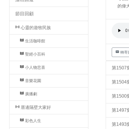
的偉
節目回顧
心靈的遊牧民族
生活咖啡館
轉寄
聖經小百科
小人物悲喜
第150
音樂花園
第150
廣播劇
第150
厝邊隔壁大家好
第149
彩色人生
第149