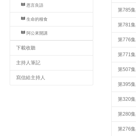
恩言良語
第785
生命的糧食
第781
阿公來開講
第776
下載收聽
第771
主持人筆記
第50
寫信給主持人
第395
第320
第280
第276