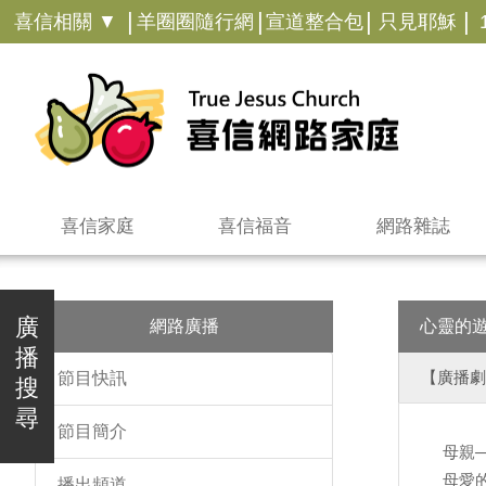
|
|
|
|
喜信相關 ▼
羊圈圈隨行網
宣道整合包
只見耶穌
喜信家庭
喜信福音
網路雜誌
廣
網路廣播
心靈的
播
【廣播劇
節目快訊
搜
尋
節目簡介
母親
母愛
播出頻道