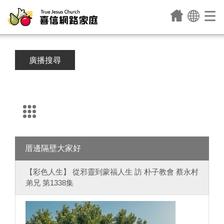
廣播搜尋
厝邊隔壁大家好
【彩色人生】 從邪靈到蒙福人生 訪 朴子教會 蔡永村
弟兄 第1338集