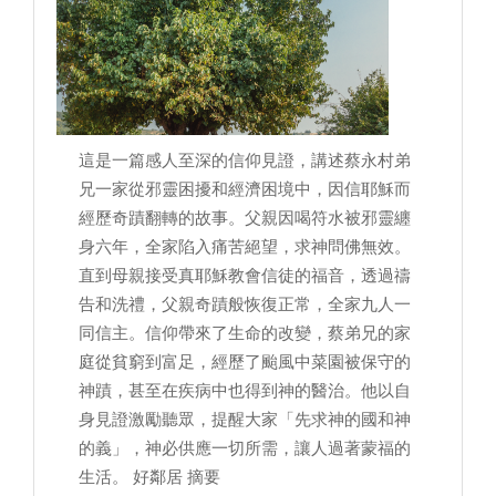
這是一篇感人至深的信仰見證，講述蔡永村弟
兄一家從邪靈困擾和經濟困境中，因信耶穌而
經歷奇蹟翻轉的故事。父親因喝符水被邪靈纏
身六年，全家陷入痛苦絕望，求神問佛無效。
直到母親接受真耶穌教會信徒的福音，透過禱
告和洗禮，父親奇蹟般恢復正常，全家九人一
同信主。信仰帶來了生命的改變，蔡弟兄的家
庭從貧窮到富足，經歷了颱風中菜園被保守的
神蹟，甚至在疾病中也得到神的醫治。他以自
身見證激勵聽眾，提醒大家「先求神的國和神
的義」，神必供應一切所需，讓人過著蒙福的
生活。 好鄰居 摘要