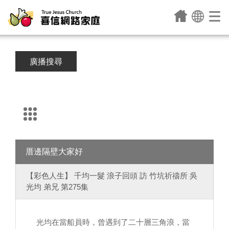
廣播搜尋
厝邊隔壁大家好
【彩色人生】 千均一髮 浪子回頭 訪 竹坑祈禱所 吳
光均 弟兄 第275集
光均在當船員時，曾遇到了二十層三角浪，當