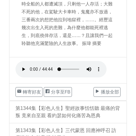
時全船的人都遭滅頂，只剩他一人存活；大難
不死的他，在駕駛大卡車時，鬼魔亦不放過，
三番兩次的想把他拉到地獄裡，……。經歷這
幾次出生入死的患難，為什麼他都能死裡逃
生，到底僥倖存活，還是……？且讓我們一起
聆聽他充滿驚險的人生故事。 振瑋 摘要
轉寄好友
分享至FB
播放全部
第1344集【彩色人生】聖經故事恬恬聽 最痛的背
叛 竟來自至親 看約瑟如何化痛苦為恩典
第1343集【彩色人生】三代蒙恩 回應神呼召 訪