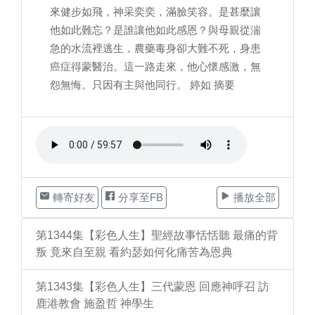
來健步如飛，神采奕奕，滿臉笑容。是甚麼讓
他如此難忘？是誰讓他如此感恩？與母親從湍
急的水流裡逃生，農藥毒身卻大難不死，身患
癌症得蒙醫治。這一路走來，他心懷感激，無
怨無悔。只因有主與他同行。 婷如 摘要
轉寄好友
分享至FB
播放全部
第1344集【彩色人生】聖經故事恬恬聽 最痛的背
叛 竟來自至親 看約瑟如何化痛苦為恩典
第1343集【彩色人生】三代蒙恩 回應神呼召 訪
鹿港教會 施盈哲 神學生