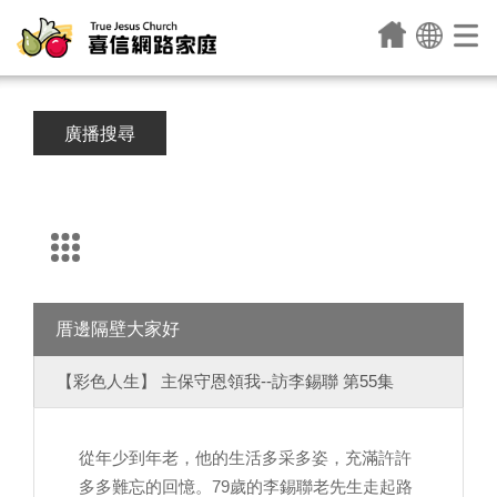
廣播搜尋
厝邊隔壁大家好
【彩色人生】 主保守恩領我--訪李錫聯 第55集
從年少到年老，他的生活多采多姿，充滿許許
多多難忘的回憶。79歲的李錫聯老先生走起路