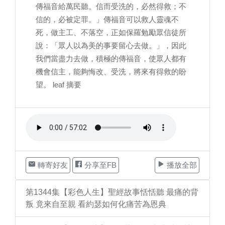
傳福音給萬民聽。信而受洗的，必然得救；不
信的，必被定罪。」傳福音可以救人靈魂不
死，做主工、不落空，正如保羅勉勵眾信徒所
說：「眾人以為美的事要留心去做。」，因此
我們當盡力去做，積極的傳福音，使眾人都有
機會信主，能夠悔改、受洗，將來有得救的盼
望。 leaf 摘要
轉寄好友
分享至FB
播放全部
第1344集【彩色人生】聖經故事恬恬聽 最痛的背
叛 竟來自至親 看約瑟如何化痛苦為恩典