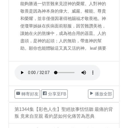
能夠勝過一切苦難來見證神的榮耀。人對神的
敬畏是因為神本身的偉大、威嚴、權能、尊貴
和榮耀，並非僅僅因著得祂賜福才敬畏祂。神
使瓊華姊妹在疾病面前順服，因苦難讚美祂，
讓她在火的熬煉中，成為祂合用的器皿。人的
盡頭，是神的起頭；人的無助，帶進神的幫
助。願你也能體驗這又真又活的神。 leaf 摘要
轉寄好友
分享至FB
播放全部
第1344集【彩色人生】聖經故事恬恬聽 最痛的背
叛 竟來自至親 看約瑟如何化痛苦為恩典