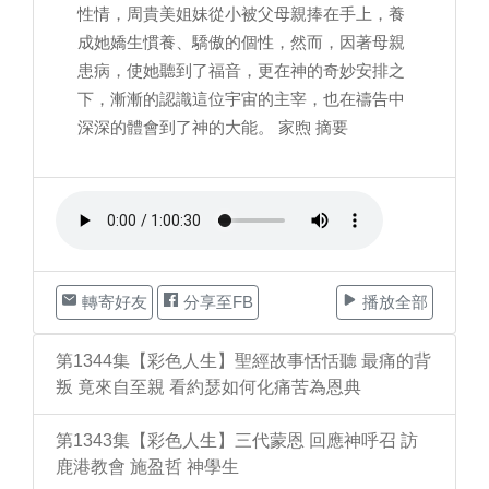
性情，周貴美姐妹從小被父母親捧在手上，養
成她嬌生慣養、驕傲的個性，然而，因著母親
患病，使她聽到了福音，更在神的奇妙安排之
下，漸漸的認識這位宇宙的主宰，也在禱告中
深深的體會到了神的大能。 家煦 摘要
轉寄好友
分享至FB
播放全部
第1344集【彩色人生】聖經故事恬恬聽 最痛的背
叛 竟來自至親 看約瑟如何化痛苦為恩典
第1343集【彩色人生】三代蒙恩 回應神呼召 訪
鹿港教會 施盈哲 神學生