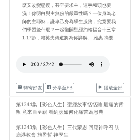
麼又改變態度，甚至要求主，連手和頭也要
洗！你明白與主無份的嚴重性嗎？一位身為老
師的主耶穌，謙卑己身為學生服務，究竟要我
們學習些什麼？一起翻開聖經約翰福音十三章
1-17節，賴英夫傳道將為你詳解。 雅惠 摘要
轉寄好友
分享至FB
播放全部
第1344集【彩色人生】聖經故事恬恬聽 最痛的背
叛 竟來自至親 看約瑟如何化痛苦為恩典
第1343集【彩色人生】三代蒙恩 回應神呼召 訪
鹿港教會 施盈哲 神學生