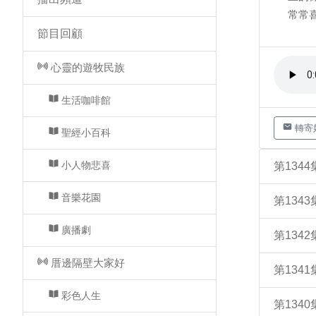
常常
節目回顧
心靈的遊牧民族
生活咖啡館
轉寄
聖經小百科
小人物悲喜
第134
音樂花園
第134
廣播劇
第134
厝邊隔壁大家好
第134
彩色人生
第134