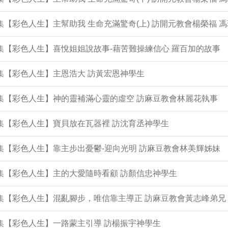
3集【彩色人生】主幫助我 生命充滿驚奇(上) 訪開元教會楊榮福 
2集【彩色人生】喜悅姐姐說故事-藉苦難操練信心 羅百加的故事
1集【彩色人生】主恩浩大 訪黃宏恩神學生
0集【彩色人生】神的靈補滿心靈的虛空 訪麻豆教會林麗花執事
9集【彩色人生】寶貝放在瓦器裡 訪沈育丞神學生
7集【彩色人生】靠主步出憂鬱-迎向光明 訪麻豆教會林美輝姊妹
6集【彩色人生】主的大愛隨時看顧 訪顏信忠神學生
5集【彩色人生】混亂腳步，唯信靠主導正 訪麻豆教會黃志峰弟兄
4集【彩色人生】一路蒙主引導 訪楊振宇神學生