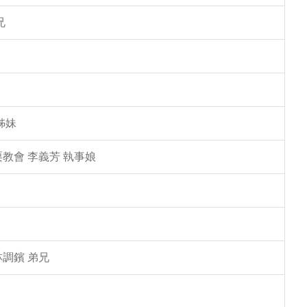
兄
姊妹
教會 李義芳 執事娘
林調鑌 弟兄