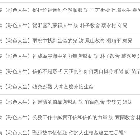
9集【彩色人生】從拒絕福音到全然順服 訪 三芝祈禱所 楊永生 弟
8集【彩色人生】從邪靈到蒙福人生 訪 朴子教會 蔡永村 弟兄
7集【彩色人生】弱勢中找到生命的光 訪 鳳山教會 楊順平 弟兄
6集【彩色人生】神成為患難中的力量與幫助 訪 朴子教會 戴秀琴 
5集【彩色人生】信仰不是形式 真正的神如何親自與你相遇 訪 苗栗
4集【彩色人生】牧會默觀 人拿甚麼來換生命
3集【彩色人生】神是我的倚靠與幫助 訪 宜蘭教會 李筱雯 姐妹
2集【彩色人生】公務工作中誠實守信和信仰的力量 訪 宜蘭教會 
1集【彩色人生】聖經故事恬恬聽 你的人生根基建立在哪裡?