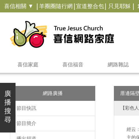
|
|
|
|
喜信相關 ▼
羊圈圈隨行網
宣道整合包
只見耶穌
喜信家庭
喜信福音
網路雜誌
廣
網路廣播
厝邊隔
播
【彩色人
節目快訊
搜
尋
節目簡介
經云
主的
播出頻道