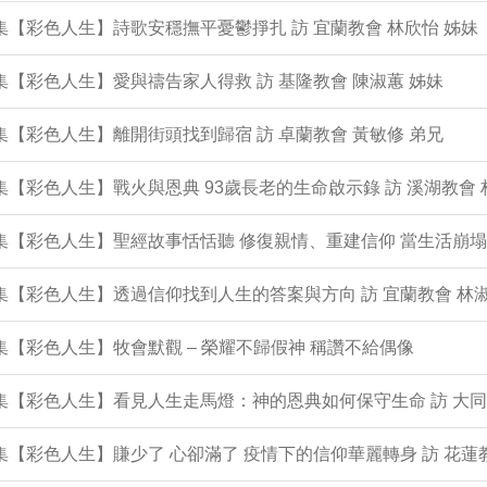
0集【彩色人生】詩歌安穩撫平憂鬱掙扎 訪 宜蘭教會 林欣怡 姊妹
9集【彩色人生】愛與禱告家人得救 訪 基隆教會 陳淑蕙 姊妹
8集【彩色人生】離開街頭找到歸宿 訪 卓蘭教會 黃敏修 弟兄
7集【彩色人生】戰火與恩典 93歲長老的生命啟示錄 訪 溪湖教會 
6集【彩色人生】聖經故事恬恬聽 修復親情、重建信仰 當生活崩
5集【彩色人生】透過信仰找到人生的答案與方向 訪 宜蘭教會 林淑
4集【彩色人生】牧會默觀 – 榮耀不歸假神 稱讚不給偶像
3集【彩色人生】看見人生走馬燈：神的恩典如何保守生命 訪 大同
2集【彩色人生】賺少了 心卻滿了 疫情下的信仰華麗轉身 訪 花蓮