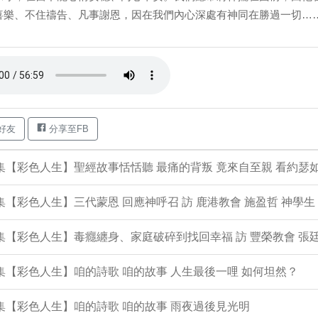
喜樂、不住禱告、凡事謝恩，因在我們內心深處有神同在勝過一切……。 
好友
分享至FB
4集【彩色人生】聖經故事恬恬聽 最痛的背叛 竟來自至親 看約瑟
3集【彩色人生】三代蒙恩 回應神呼召 訪 鹿港教會 施盈哲 神學生
2集【彩色人生】毒癮纏身、家庭破碎到找回幸福 訪 豐榮教會 張廷
1集【彩色人生】咱的詩歌 咱的故事 人生最後一哩 如何坦然？
0集【彩色人生】咱的詩歌 咱的故事 雨夜過後見光明