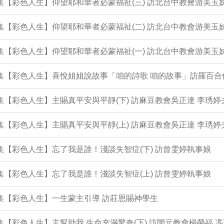
3集【彩色人生】仰望耶和華者必蒙福祉(三) 訪北台中教會游美玉
2集【彩色人生】仰望耶和華者必蒙福祉(二) 訪北台中教會游美玉
1集【彩色人生】仰望耶和華者必蒙福祉(一) 訪北台中教會游美玉
0集【彩色人生】喜悅姐姐說故事「咱的詩歌 咱的故事」訪羅百合
9集【彩色人生】主賜真平安與平靜(下) 訪麻豆教會吳正達 李琇婷
8集【彩色人生】主賜真平安與平靜(上) 訪麻豆教會吳正達 李琇婷
7集【彩色人生】忘了我是誰！淺談失智症(下) 訪曾雯婷執事娘
6集【彩色人生】忘了我是誰！淺談失智症(上) 訪曾雯婷執事娘
5集【彩色人生】一生蒙主引導 訪莊恩賜神學生
4集【彩色人生】主幫助我 生命充滿驚奇(下) 訪開元教會楊榮福 