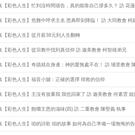
1集【彩色人生】忙到沒時間禱告，真的能靠自己撐多久？ 訪 花蓮
0集【彩色人生】危難中呼求主名 恩典即刻降臨！ 訪 大同教會 柯
9集【彩色人生】從月薪38元到人生翻轉
8集【彩色人生】從宗教中找到真信仰 訪 迦美教會 柯智雄弟兄
7集【彩色人生】奇蹟就在身邊：神的愛無處不在！ 訪 埔里教會 
6集【彩色人生】福音小舖：正確的選擇 得救的信仰
5集【彩色人生】主沒有放棄我 我也回家了 訪 迦美教會 何素雲 姐
4集【彩色人生】飽嚐主恩的滋味(四) 訪 二重教會 陳聖義 執事
3集【彩色人生】咱的詩歌 咱的故事 如何為自己準備一場無悔的