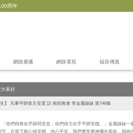
100周年
網路廣播
網路電視
福音傳真
壁大家好
生】 凡事平靜靠主安度 訪 南投教會 李金麗姊妹 第748集
：「你們得救在乎歸同安息；你們得力在乎平靜安穩。」金麗姊妹一
保守，在當下能心情安穩、內心平安。我們應常將神擺在面前，因祂