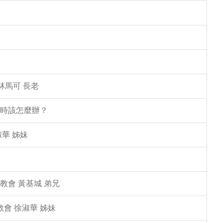
林馬可 長老
塌時該怎麼辦？
華 姊妹
教會 黃基城 弟兄
教會 徐淑華 姊妹