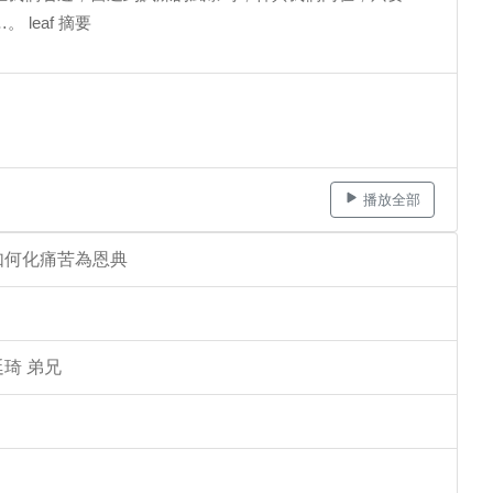
leaf 摘要
播放全部
如何化痛苦為恩典
琦 弟兄