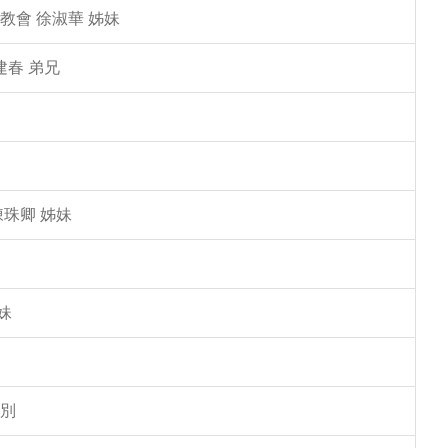
教會 徐淑華 姊妹
建春 弟兄
陳珠卿 姊妹
妹
告別