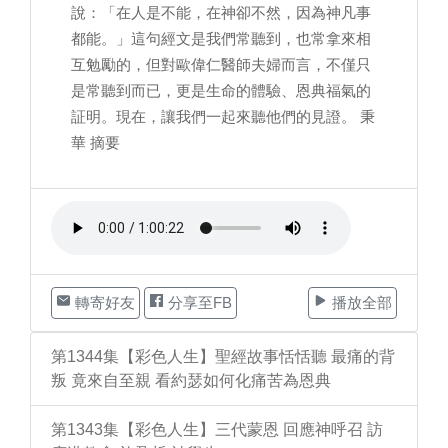
說：「在人是不能，在神卻不然，因為神凡事
都能。」這句經文是我們常聽到，也常拿來相
互勉勵的，但對歐偉仁醫師夫婦而言，不僅只
是常聽到而已，更是生命的體驗、恩典福氣的
証明。現在，讓我們一起來聽他們的見證。 秉
華 摘要
轉寄好友
分享至FB
播放全部
第1344集【彩色人生】聖經故事恬恬聽 最痛的背
叛 竟來自至親 看約瑟如何化痛苦為恩典
第1343集【彩色人生】三代蒙恩 回應神呼召 訪