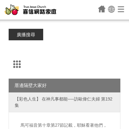
廣播搜尋
厝邊隔壁大家好
【彩色人生】 在神凡事都能──訪歐偉仁夫婦 第192
集
馬可福音第十章第27節記載，耶穌看著他們，