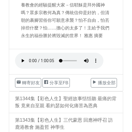
養教會的經驗提醒大家－信耶穌是拜外國神
嗎？眾多宗教何為真？傳統信仰是好的，但清
朝的裹腳習俗你可願意承襲？怕不自由，怕丟
掉些什麼？怕……擔心的太多了！主給予我們
永生的福份勝於將毀滅的世界！ 雅惠 摘要
轉寄好友
分享至FB
播放全部
第1344集【彩色人生】聖經故事恬恬聽 最痛的背
叛 竟來自至親 看約瑟如何化痛苦為恩典
第1343集【彩色人生】三代蒙恩 回應神呼召 訪
鹿港教會 施盈哲 神學生