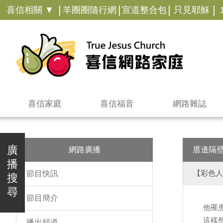
|
|
|
|
喜信相關 ▼
羊圈圈隨行網
宣道整合包
只見耶穌
喜信家庭
喜信福音
網路雜誌
廣
網路廣播
厝邊隔
播
【彩色人
節目快訊
搜
尋
節目簡介
他罹
這樣
播出頻道