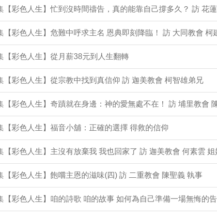
1集【彩色人生】忙到沒時間禱告，真的能靠自己撐多久？ 訪 花蓮
0集【彩色人生】危難中呼求主名 恩典即刻降臨！ 訪 大同教會 柯
9集【彩色人生】從月薪38元到人生翻轉
8集【彩色人生】從宗教中找到真信仰 訪 迦美教會 柯智雄弟兄
7集【彩色人生】奇蹟就在身邊：神的愛無處不在！ 訪 埔里教會 
6集【彩色人生】福音小舖：正確的選擇 得救的信仰
5集【彩色人生】主沒有放棄我 我也回家了 訪 迦美教會 何素雲 姐
4集【彩色人生】飽嚐主恩的滋味(四) 訪 二重教會 陳聖義 執事
3集【彩色人生】咱的詩歌 咱的故事 如何為自己準備一場無悔的