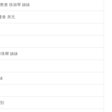
教會 徐淑華 姊妹
建春 弟兄
陳珠卿 姊妹
妹
告別