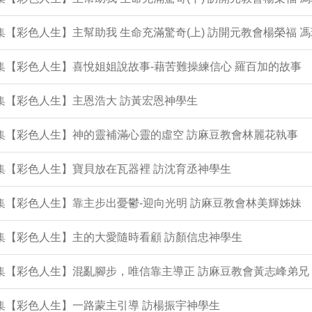
3集【彩色人生】主幫助我 生命充滿驚奇(上) 訪開元教會楊榮福 
2集【彩色人生】喜悅姐姐說故事-藉苦難操練信心 羅百加的故事
1集【彩色人生】主恩浩大 訪黃宏恩神學生
0集【彩色人生】神的靈補滿心靈的虛空 訪麻豆教會林麗花執事
9集【彩色人生】寶貝放在瓦器裡 訪沈育丞神學生
7集【彩色人生】靠主步出憂鬱-迎向光明 訪麻豆教會林美輝姊妹
6集【彩色人生】主的大愛隨時看顧 訪顏信忠神學生
5集【彩色人生】混亂腳步，唯信靠主導正 訪麻豆教會黃志峰弟兄
4集【彩色人生】一路蒙主引導 訪楊振宇神學生