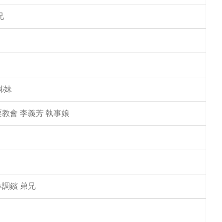
兄
姊妹
教會 李義芳 執事娘
林調鑌 弟兄