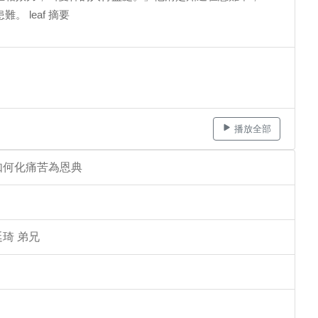
 leaf 摘要
播放全部
如何化痛苦為恩典
琦 弟兄