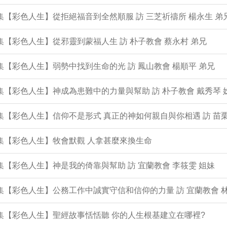
9集【彩色人生】從拒絕福音到全然順服 訪 三芝祈禱所 楊永生 弟
8集【彩色人生】從邪靈到蒙福人生 訪 朴子教會 蔡永村 弟兄
7集【彩色人生】弱勢中找到生命的光 訪 鳳山教會 楊順平 弟兄
6集【彩色人生】神成為患難中的力量與幫助 訪 朴子教會 戴秀琴 
5集【彩色人生】信仰不是形式 真正的神如何親自與你相遇 訪 苗栗
4集【彩色人生】牧會默觀 人拿甚麼來換生命
3集【彩色人生】神是我的倚靠與幫助 訪 宜蘭教會 李筱雯 姐妹
2集【彩色人生】公務工作中誠實守信和信仰的力量 訪 宜蘭教會 
1集【彩色人生】聖經故事恬恬聽 你的人生根基建立在哪裡?