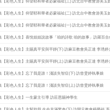
3集【彩色人生】仰望耶和華者必蒙福祉(三) 訪北台中教會游美玉
2集【彩色人生】仰望耶和華者必蒙福祉(二) 訪北台中教會游美玉
1集【彩色人生】仰望耶和華者必蒙福祉(一) 訪北台中教會游美玉
0集【彩色人生】喜悅姐姐說故事「咱的詩歌 咱的故事」訪羅百合
9集【彩色人生】主賜真平安與平靜(下) 訪麻豆教會吳正達 李琇婷
8集【彩色人生】主賜真平安與平靜(上) 訪麻豆教會吳正達 李琇婷
7集【彩色人生】忘了我是誰！淺談失智症(下) 訪曾雯婷執事娘
6集【彩色人生】忘了我是誰！淺談失智症(上) 訪曾雯婷執事娘
5集【彩色人生】一生蒙主引導 訪莊恩賜神學生
4集【彩色人生】主幫助我 生命充滿驚奇(下) 訪開元教會楊榮福 