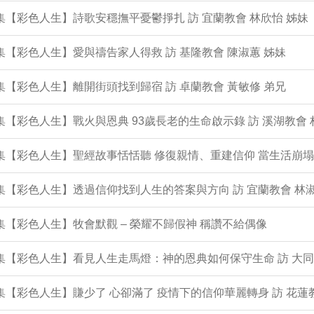
0集【彩色人生】詩歌安穩撫平憂鬱掙扎 訪 宜蘭教會 林欣怡 姊妹
9集【彩色人生】愛與禱告家人得救 訪 基隆教會 陳淑蕙 姊妹
8集【彩色人生】離開街頭找到歸宿 訪 卓蘭教會 黃敏修 弟兄
7集【彩色人生】戰火與恩典 93歲長老的生命啟示錄 訪 溪湖教會 
6集【彩色人生】聖經故事恬恬聽 修復親情、重建信仰 當生活崩
5集【彩色人生】透過信仰找到人生的答案與方向 訪 宜蘭教會 林淑
4集【彩色人生】牧會默觀 – 榮耀不歸假神 稱讚不給偶像
3集【彩色人生】看見人生走馬燈：神的恩典如何保守生命 訪 大同
2集【彩色人生】賺少了 心卻滿了 疫情下的信仰華麗轉身 訪 花蓮