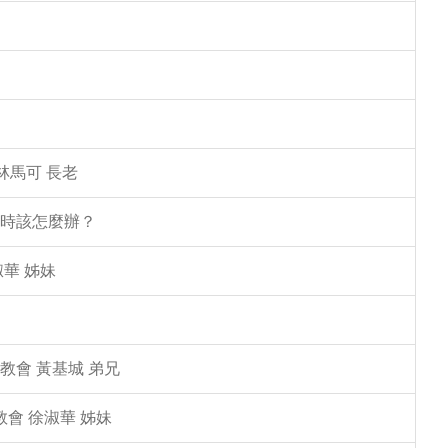
林馬可 長老
塌時該怎麼辦？
華 姊妹
教會 黃基城 弟兄
教會 徐淑華 姊妹