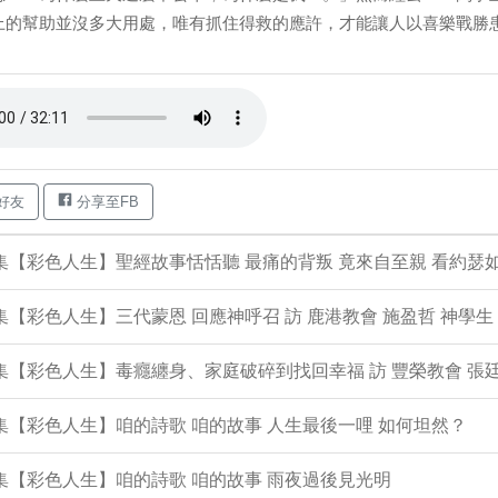
上的幫助並沒多大用處，唯有抓住得救的應許，才能讓人以喜樂戰勝患難。
好友
分享至FB
4集【彩色人生】聖經故事恬恬聽 最痛的背叛 竟來自至親 看約瑟
3集【彩色人生】三代蒙恩 回應神呼召 訪 鹿港教會 施盈哲 神學生
2集【彩色人生】毒癮纏身、家庭破碎到找回幸福 訪 豐榮教會 張廷
1集【彩色人生】咱的詩歌 咱的故事 人生最後一哩 如何坦然？
0集【彩色人生】咱的詩歌 咱的故事 雨夜過後見光明