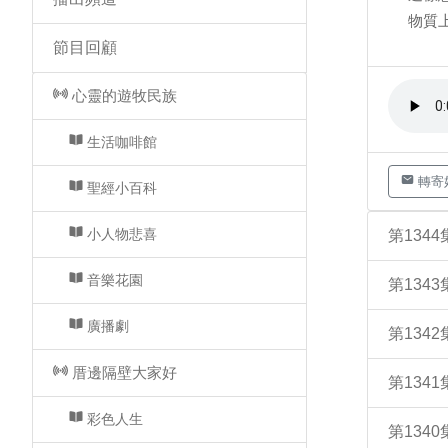
物質
節目回顧
心靈的遊牧民族
生活咖啡館
轉寄
聖經小百科
小人物悲喜
第134
音樂花園
第134
廣播劇
第134
厝邊隔壁大家好
第134
彩色人生
第134