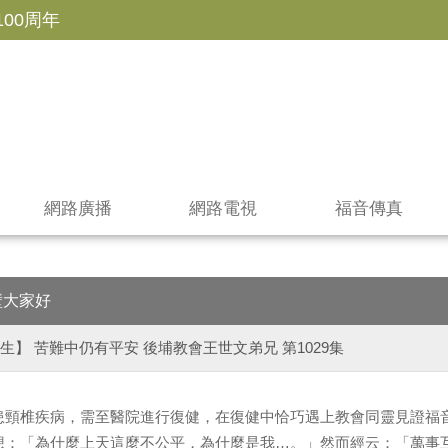
100周年
網路廣播
網路電視
福音傳真
壁大家好
生】 苦難中仍有平安 後埔教會王世文弟兄 第1029集
患頸椎疾病，需至醫院進行復健，在復健中恰巧遇上教會同靈見證福
想：「為什麼上天這麼不公平，為什麼是我…。」然而經云：「萬事