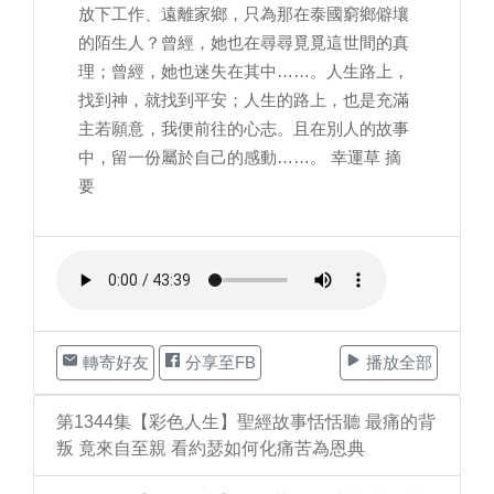
放下工作、遠離家鄉，只為那在泰國窮鄉僻壤
的陌生人？曾經，她也在尋尋覓覓這世間的真
理；曾經，她也迷失在其中……。人生路上，
找到神，就找到平安；人生的路上，也是充滿
主若願意，我便前往的心志。且在別人的故事
中，留一份屬於自己的感動……。 幸運草 摘
要
轉寄好友
分享至FB
播放全部
第1344集【彩色人生】聖經故事恬恬聽 最痛的背
叛 竟來自至親 看約瑟如何化痛苦為恩典