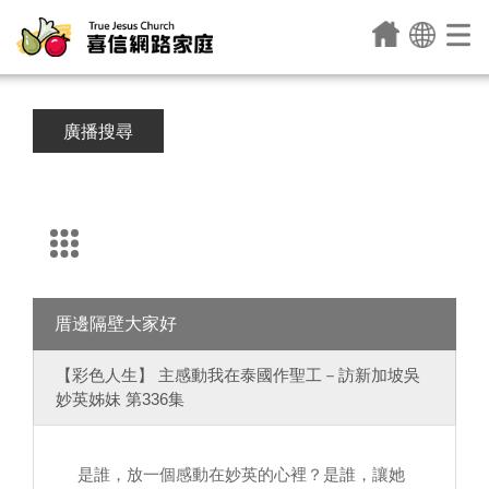
廣播搜尋
厝邊隔壁大家好
【彩色人生】 主感動我在泰國作聖工－訪新加坡吳
妙英姊妹 第336集
是誰，放一個感動在妙英的心裡？是誰，讓她