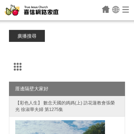
廣播搜尋
厝邊隔壁大家好
【彩色人生】 數念天國的媽媽(上) 訪花蓮教會張榮
光 徐淑華夫婦 第1275集