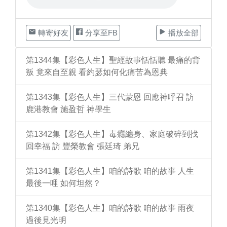
轉寄好友
分享至FB
播放全部
第1344集【彩色人生】聖經故事恬恬聽 最痛的背
叛 竟來自至親 看約瑟如何化痛苦為恩典
第1343集【彩色人生】三代蒙恩 回應神呼召 訪
鹿港教會 施盈哲 神學生
第1342集【彩色人生】毒癮纏身、家庭破碎到找
回幸福 訪 豐榮教會 張廷琦 弟兄
第1341集【彩色人生】咱的詩歌 咱的故事 人生
最後一哩 如何坦然？
第1340集【彩色人生】咱的詩歌 咱的故事 雨夜
過後見光明