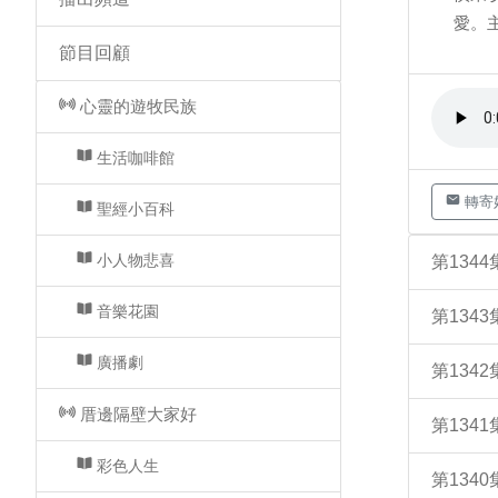
愛。
節目回顧
心靈的遊牧民族
生活咖啡館
轉寄
聖經小百科
小人物悲喜
第134
音樂花園
第134
廣播劇
第134
厝邊隔壁大家好
第134
彩色人生
第134