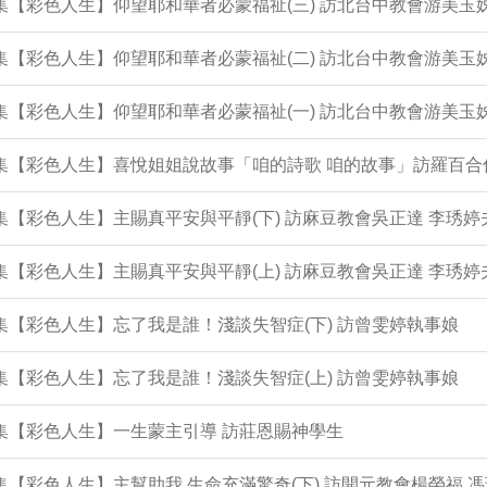
3集【彩色人生】仰望耶和華者必蒙福祉(三) 訪北台中教會游美玉
2集【彩色人生】仰望耶和華者必蒙福祉(二) 訪北台中教會游美玉
1集【彩色人生】仰望耶和華者必蒙福祉(一) 訪北台中教會游美玉
0集【彩色人生】喜悅姐姐說故事「咱的詩歌 咱的故事」訪羅百合
9集【彩色人生】主賜真平安與平靜(下) 訪麻豆教會吳正達 李琇婷
8集【彩色人生】主賜真平安與平靜(上) 訪麻豆教會吳正達 李琇婷
7集【彩色人生】忘了我是誰！淺談失智症(下) 訪曾雯婷執事娘
6集【彩色人生】忘了我是誰！淺談失智症(上) 訪曾雯婷執事娘
5集【彩色人生】一生蒙主引導 訪莊恩賜神學生
4集【彩色人生】主幫助我 生命充滿驚奇(下) 訪開元教會楊榮福 