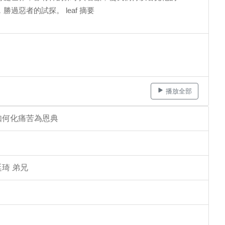
惡者的試探。 leaf 摘要
播放全部
如何化痛苦為恩典
琦 弟兄