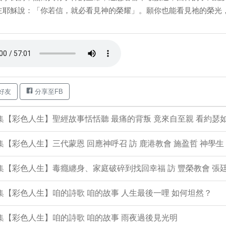
主耶穌說：「你若信，就必看見神的榮耀」。願你也能看見祂的榮光，勝過
好友
分享至FB
4集【彩色人生】聖經故事恬恬聽 最痛的背叛 竟來自至親 看約瑟
3集【彩色人生】三代蒙恩 回應神呼召 訪 鹿港教會 施盈哲 神學生
2集【彩色人生】毒癮纏身、家庭破碎到找回幸福 訪 豐榮教會 張廷
1集【彩色人生】咱的詩歌 咱的故事 人生最後一哩 如何坦然？
0集【彩色人生】咱的詩歌 咱的故事 雨夜過後見光明