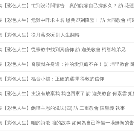
1集【彩色人生】忙到沒時間禱告，真的能靠自己撐多久？ 訪 花蓮
0集【彩色人生】危難中呼求主名 恩典即刻降臨！ 訪 大同教會 柯
9集【彩色人生】從月薪38元到人生翻轉
8集【彩色人生】從宗教中找到真信仰 訪 迦美教會 柯智雄弟兄
7集【彩色人生】奇蹟就在身邊：神的愛無處不在！ 訪 埔里教會 
6集【彩色人生】福音小舖：正確的選擇 得救的信仰
5集【彩色人生】主沒有放棄我 我也回家了 訪 迦美教會 何素雲 姐
4集【彩色人生】飽嚐主恩的滋味(四) 訪 二重教會 陳聖義 執事
3集【彩色人生】咱的詩歌 咱的故事 如何為自己準備一場無悔的