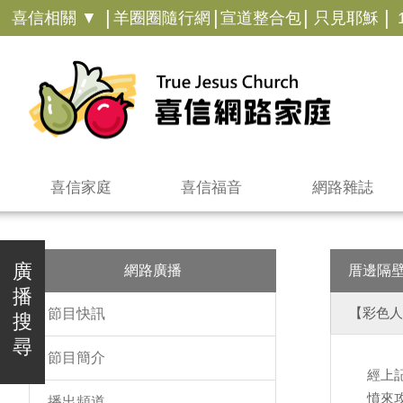
|
|
|
|
喜信相關 ▼
羊圈圈隨行網
宣道整合包
只見耶穌
喜信家庭
喜信福音
網路雜誌
廣
網路廣播
厝邊隔
播
【彩色人
節目快訊
搜
尋
節目簡介
經上
憤來
播出頻道