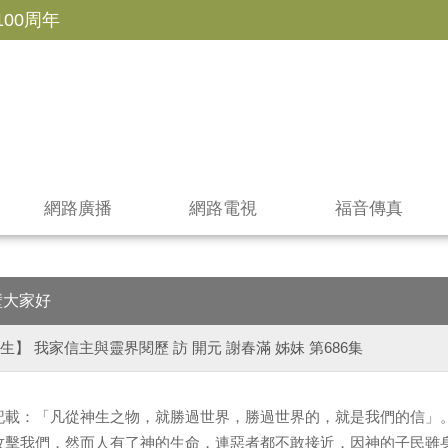
100周年
網路廣播
網路電視
福音傳真
壁大家好
生】 我家信主與靈界閱歷 訪 開元 謝春滿 姊妹 第686集
記載：「凡從神生之物，就勝過世界，勝過世界的，就是我們的信」
攻擊我們，然而人有了神的生命，連惡者都不敢接近，因神的子民雖