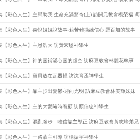
3集【彩色人生】主幫助我 生命充滿驚奇(上) 訪開元教會楊榮福 
2集【彩色人生】喜悅姐姐說故事-藉苦難操練信心 羅百加的故事
1集【彩色人生】主恩浩大 訪黃宏恩神學生
0集【彩色人生】神的靈補滿心靈的虛空 訪麻豆教會林麗花執事
9集【彩色人生】寶貝放在瓦器裡 訪沈育丞神學生
7集【彩色人生】靠主步出憂鬱-迎向光明 訪麻豆教會林美輝姊妹
6集【彩色人生】主的大愛隨時看顧 訪顏信忠神學生
5集【彩色人生】混亂腳步，唯信靠主導正 訪麻豆教會黃志峰弟兄
4集【彩色人生】一路蒙主引導 訪楊振宇神學生