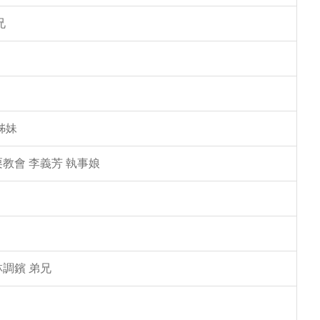
兄
姊妹
教會 李義芳 執事娘
林調鑌 弟兄