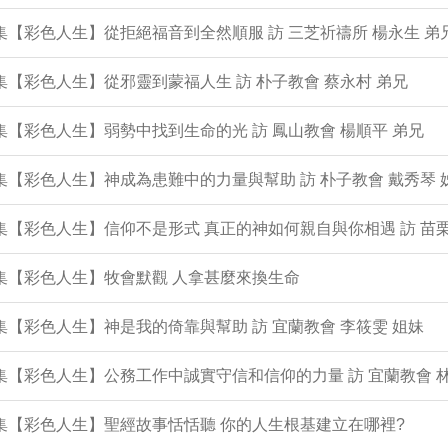
9集【彩色人生】從拒絕福音到全然順服 訪 三芝祈禱所 楊永生 弟
8集【彩色人生】從邪靈到蒙福人生 訪 朴子教會 蔡永村 弟兄
7集【彩色人生】弱勢中找到生命的光 訪 鳳山教會 楊順平 弟兄
6集【彩色人生】神成為患難中的力量與幫助 訪 朴子教會 戴秀琴 
5集【彩色人生】信仰不是形式 真正的神如何親自與你相遇 訪 苗栗
4集【彩色人生】牧會默觀 人拿甚麼來換生命
3集【彩色人生】神是我的倚靠與幫助 訪 宜蘭教會 李筱雯 姐妹
2集【彩色人生】公務工作中誠實守信和信仰的力量 訪 宜蘭教會 
1集【彩色人生】聖經故事恬恬聽 你的人生根基建立在哪裡?