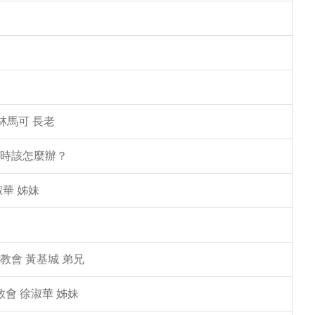
林馬可 長老
塌時該怎麼辦？
華 姊妹
教會 黃基城 弟兄
教會 徐淑華 姊妹