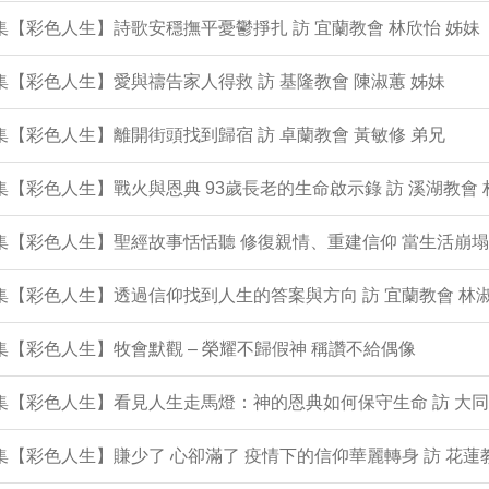
0集【彩色人生】詩歌安穩撫平憂鬱掙扎 訪 宜蘭教會 林欣怡 姊妹
9集【彩色人生】愛與禱告家人得救 訪 基隆教會 陳淑蕙 姊妹
8集【彩色人生】離開街頭找到歸宿 訪 卓蘭教會 黃敏修 弟兄
7集【彩色人生】戰火與恩典 93歲長老的生命啟示錄 訪 溪湖教會 
6集【彩色人生】聖經故事恬恬聽 修復親情、重建信仰 當生活崩
5集【彩色人生】透過信仰找到人生的答案與方向 訪 宜蘭教會 林淑
4集【彩色人生】牧會默觀 – 榮耀不歸假神 稱讚不給偶像
3集【彩色人生】看見人生走馬燈：神的恩典如何保守生命 訪 大同
2集【彩色人生】賺少了 心卻滿了 疫情下的信仰華麗轉身 訪 花蓮