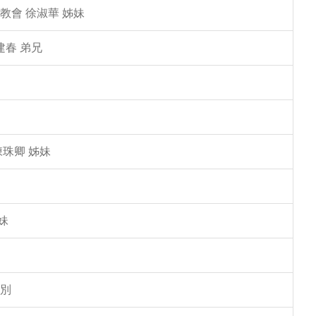
教會 徐淑華 姊妹
建春 弟兄
陳珠卿 姊妹
妹
告別