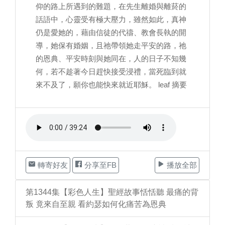
仰的路上所遇到的難題，在先生離婚與離菸的
話語中，心靈受有極大壓力，雖然如此，真神
仍是愛她的，藉由信徒的代禱、教會長執的開
導，她保有婚姻，且祂帶領她走平安的路，祂
的恩典、平安時刻與她同在，人的日子不知幾
何，若不趁著今日趕快接受浸禮，當死臨到就
來不及了，願你也能快來就近耶穌。 leaf 摘要
轉寄好友
分享至FB
播放全部
第1344集【彩色人生】聖經故事恬恬聽 最痛的背
叛 竟來自至親 看約瑟如何化痛苦為恩典