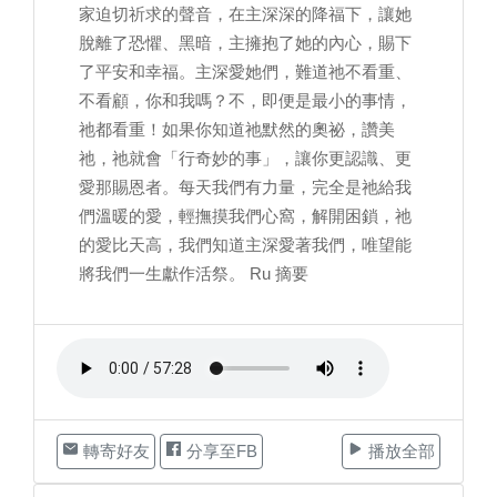
家迫切祈求的聲音，在主深深的降福下，讓她
脫離了恐懼、黑暗，主擁抱了她的內心，賜下
了平安和幸福。主深愛她們，難道祂不看重、
不看顧，你和我嗎？不，即便是最小的事情，
祂都看重！如果你知道祂默然的奧祕，讚美
祂，祂就會「行奇妙的事」，讓你更認識、更
愛那賜恩者。每天我們有力量，完全是祂給我
們溫暖的愛，輕撫摸我們心窩，解開困鎖，祂
的愛比天高，我們知道主深愛著我們，唯望能
將我們一生獻作活祭。 Ru 摘要
轉寄好友
分享至FB
播放全部