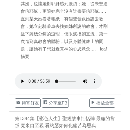
其擾，也讓她對耶穌感到厭煩；她，從未想過
會信耶穌，更讓她完全沒有計畫要信耶穌…，
直到某天她看著報紙，有個聲音跟她說去教
會，她立刻騎著車去找姊姊所說的教會，才剛
坐下聽幾分鐘的道理，便眼淚撲朔直流，第一
次進到真教會的體驗，以及身體健康上的問
題，讓她有了想就近真神的心思意念…。 leaf
摘要
轉寄好友
分享至FB
播放全部
第1344集【彩色人生】聖經故事恬恬聽 最痛的背
叛 竟來自至親 看約瑟如何化痛苦為恩典