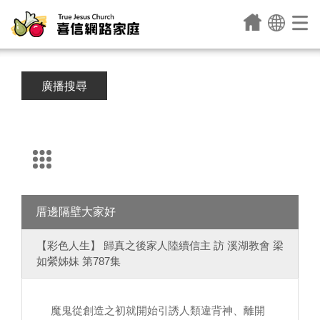
廣播搜尋
厝邊隔壁大家好
【彩色人生】 歸真之後家人陸續信主 訪 溪湖教會 梁
如縈姊妹 第787集
魔鬼從創造之初就開始引誘人類違背神、離開