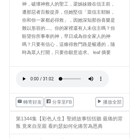
神，破壞神救人的聖工，梁姊妹雖在信主前，
遭那惡者百般捉弄，但她堅信「當信主耶穌，
你和你一家都必得救」，因她深知那份喜樂是
難以形容的…。你的家裡還有人未信主嗎？你
盼望你所事奉的神，早日成為你全家人的神
嗎？只要有信心，這條得救門路是暢通的，隨
時為眾人打開，只要你願意追求。 leaf 摘要
轉寄好友
分享至FB
播放全部
第1344集【彩色人生】聖經故事恬恬聽 最痛的背
叛 竟來自至親 看約瑟如何化痛苦為恩典