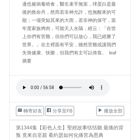
邊也被病毒啃食，醫生束手無策，球蛋白是最
後的救命丹，然而若非神允許，也無醒來的可
能；一場突如其來的大雨，若非神的保守，當
年度家族烤肉，可能天人永隔，經云：「在世
上你們有苦難，但你們可以放心，我已經勝了
世界。」在主裡面有平安，雖然苦難或讓我們
失喪健康、快樂，但我們有主可以倚靠。 leaf
摘要
轉寄好友
分享至FB
播放全部
第1344集【彩色人生】聖經故事恬恬聽 最痛的背
叛 竟來自至親 看約瑟如何化痛苦為恩典