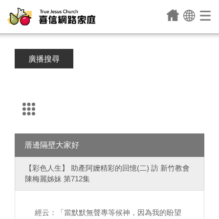
廣播搜尋
厝邊隔壁大家好
【彩色人生】 助產阿嬤精彩的回憶(二) 訪 新竹教會
陳梅麗姊妹 第712集
經云：「當默默無聲專等候神，因為我的盼望