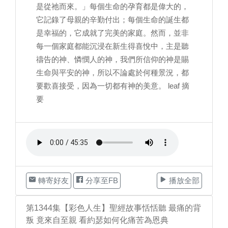
是從祂而來。」每個生命的孕育都是偉大的，
它記錄了母親的辛勤付出；每個生命的誕生都
是幸福的，它成就了完美的家庭。然而，並非
每一個家庭都能沉浸在新生得喜悅中，主是聽
禱告的神、憐憫人的神，我們所信仰的神是賜
生命與平安的神，所以不論處於何種景況，都
要歡喜接受，因為一切都有神的美意。 leaf 摘
要
轉寄好友
分享至FB
播放全部
第1344集【彩色人生】聖經故事恬恬聽 最痛的背
叛 竟來自至親 看約瑟如何化痛苦為恩典