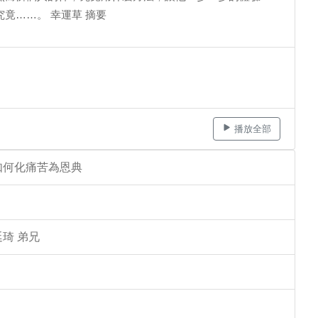
竟……。 幸運草 摘要
播放全部
如何化痛苦為恩典
琦 弟兄