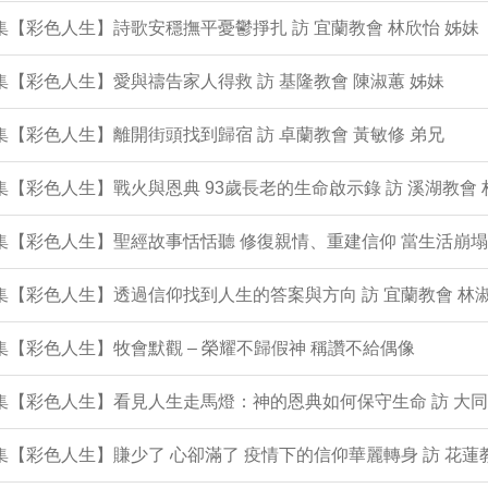
0集【彩色人生】詩歌安穩撫平憂鬱掙扎 訪 宜蘭教會 林欣怡 姊妹
9集【彩色人生】愛與禱告家人得救 訪 基隆教會 陳淑蕙 姊妹
8集【彩色人生】離開街頭找到歸宿 訪 卓蘭教會 黃敏修 弟兄
7集【彩色人生】戰火與恩典 93歲長老的生命啟示錄 訪 溪湖教會 
6集【彩色人生】聖經故事恬恬聽 修復親情、重建信仰 當生活崩
5集【彩色人生】透過信仰找到人生的答案與方向 訪 宜蘭教會 林淑
4集【彩色人生】牧會默觀 – 榮耀不歸假神 稱讚不給偶像
3集【彩色人生】看見人生走馬燈：神的恩典如何保守生命 訪 大同
2集【彩色人生】賺少了 心卻滿了 疫情下的信仰華麗轉身 訪 花蓮