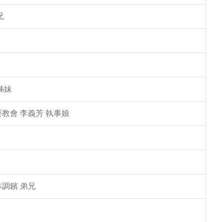
兄
姊妹
教會 李義芳 執事娘
林調鑌 弟兄