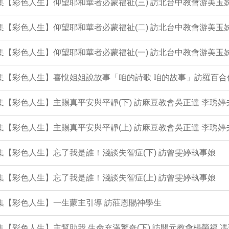
3集【彩色人生】仰望耶和華者必蒙福祉(三) 訪北台中教會游美玉
2集【彩色人生】仰望耶和華者必蒙福祉(二) 訪北台中教會游美玉
1集【彩色人生】仰望耶和華者必蒙福祉(一) 訪北台中教會游美玉
0集【彩色人生】喜悅姐姐說故事「咱的詩歌 咱的故事」訪羅百合
9集【彩色人生】主賜真平安與平靜(下) 訪麻豆教會吳正達 李琇婷
8集【彩色人生】主賜真平安與平靜(上) 訪麻豆教會吳正達 李琇婷
7集【彩色人生】忘了我是誰！淺談失智症(下) 訪曾雯婷執事娘
6集【彩色人生】忘了我是誰！淺談失智症(上) 訪曾雯婷執事娘
5集【彩色人生】一生蒙主引導 訪莊恩賜神學生
4集【彩色人生】主幫助我 生命充滿驚奇(下) 訪開元教會楊榮福 