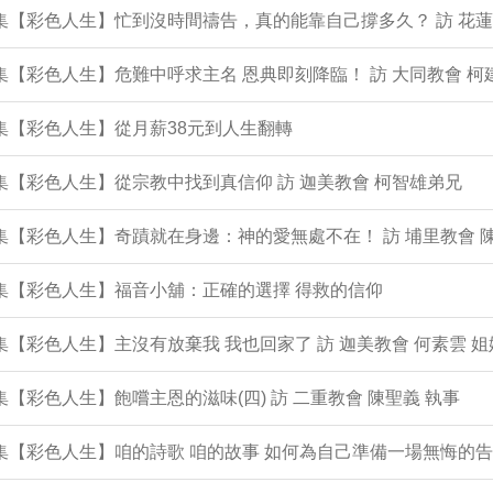
1集【彩色人生】忙到沒時間禱告，真的能靠自己撐多久？ 訪 花蓮
0集【彩色人生】危難中呼求主名 恩典即刻降臨！ 訪 大同教會 柯
9集【彩色人生】從月薪38元到人生翻轉
8集【彩色人生】從宗教中找到真信仰 訪 迦美教會 柯智雄弟兄
7集【彩色人生】奇蹟就在身邊：神的愛無處不在！ 訪 埔里教會 
6集【彩色人生】福音小舖：正確的選擇 得救的信仰
5集【彩色人生】主沒有放棄我 我也回家了 訪 迦美教會 何素雲 姐
4集【彩色人生】飽嚐主恩的滋味(四) 訪 二重教會 陳聖義 執事
3集【彩色人生】咱的詩歌 咱的故事 如何為自己準備一場無悔的