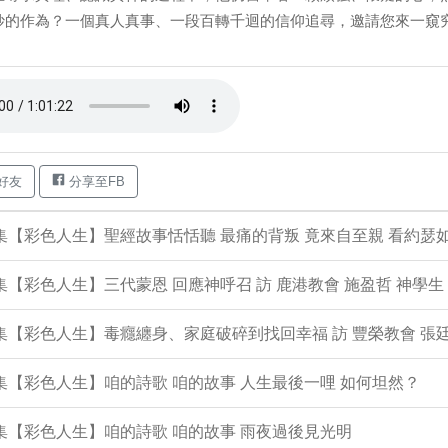
妙的作為？一個真人真事、一段百轉千迴的信仰追尋，邀請您來一窺究
好友
分享至FB
4集【彩色人生】聖經故事恬恬聽 最痛的背叛 竟來自至親 看約瑟
3集【彩色人生】三代蒙恩 回應神呼召 訪 鹿港教會 施盈哲 神學生
2集【彩色人生】毒癮纏身、家庭破碎到找回幸福 訪 豐榮教會 張廷
1集【彩色人生】咱的詩歌 咱的故事 人生最後一哩 如何坦然？
0集【彩色人生】咱的詩歌 咱的故事 雨夜過後見光明