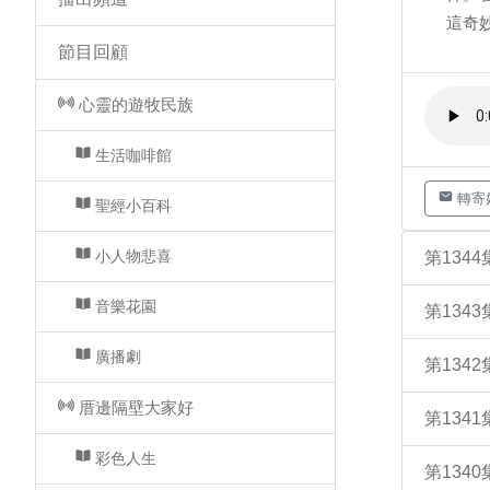
這奇
節目回顧
心靈的遊牧民族
生活咖啡館
轉寄
聖經小百科
小人物悲喜
第134
音樂花園
第134
廣播劇
第134
厝邊隔壁大家好
第134
彩色人生
第134