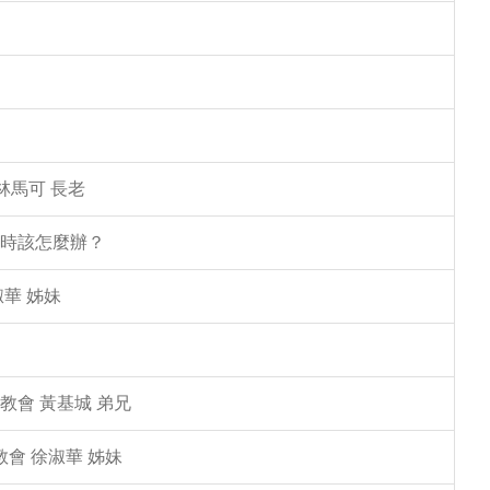
林馬可 長老
塌時該怎麼辦？
華 姊妹
教會 黃基城 弟兄
教會 徐淑華 姊妹