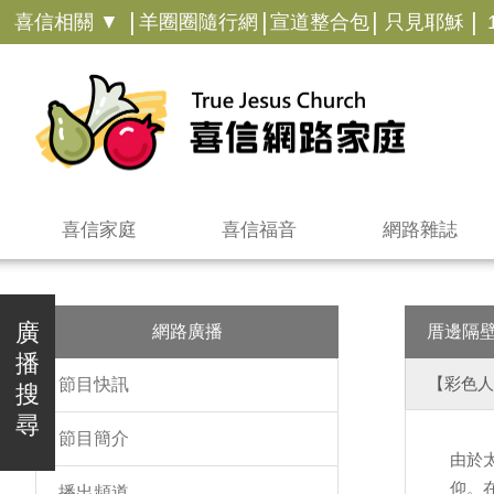
|
|
|
|
喜信相關 ▼
羊圈圈隨行網
宣道整合包
只見耶穌
喜信家庭
喜信福音
網路雜誌
廣
網路廣播
厝邊隔
播
【彩色人
節目快訊
搜
尋
節目簡介
由於
仰。
播出頻道