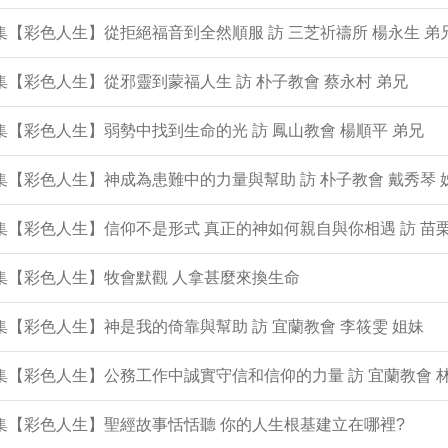
9集【彩色人生】從拒絕福音到全然順服 訪 三芝祈禱所 楊永生 弟
8集【彩色人生】從邪靈到蒙福人生 訪 朴子教會 蔡永村 弟兄
7集【彩色人生】弱勢中找到生命的光 訪 鳳山教會 楊順平 弟兄
6集【彩色人生】神成為患難中的力量與幫助 訪 朴子教會 戴秀琴 
5集【彩色人生】信仰不是形式 真正的神如何親自與你相遇 訪 苗栗
4集【彩色人生】牧會默觀 人拿甚麼來換生命
3集【彩色人生】神是我的倚靠與幫助 訪 宜蘭教會 李筱雯 姐妹
2集【彩色人生】公務工作中誠實守信和信仰的力量 訪 宜蘭教會 
1集【彩色人生】聖經故事恬恬聽 你的人生根基建立在哪裡?