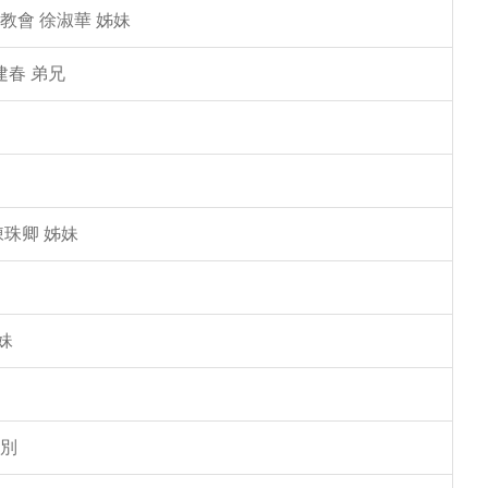
教會 徐淑華 姊妹
建春 弟兄
陳珠卿 姊妹
妹
告別