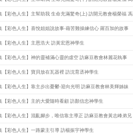
3集【彩色人生】主幫助我 生命充滿驚奇(上) 訪開元教會楊榮福 
2集【彩色人生】喜悅姐姐說故事-藉苦難操練信心 羅百加的故事
1集【彩色人生】主恩浩大 訪黃宏恩神學生
0集【彩色人生】神的靈補滿心靈的虛空 訪麻豆教會林麗花執事
9集【彩色人生】寶貝放在瓦器裡 訪沈育丞神學生
7集【彩色人生】靠主步出憂鬱-迎向光明 訪麻豆教會林美輝姊妹
6集【彩色人生】主的大愛隨時看顧 訪顏信忠神學生
5集【彩色人生】混亂腳步，唯信靠主導正 訪麻豆教會黃志峰弟兄
4集【彩色人生】一路蒙主引導 訪楊振宇神學生