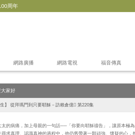
100周年
網路廣播
網路電視
福音傳真
壁大家好
生】 從拜瑪門到只要耶穌－訪賴倉億 第220集
太太的病痛，加上母親的一句話──「你要向耶穌禱告」，讓原本極
在尋求真理、認識真神的過程中，他仍舊帶著一顆頑強、懷疑的心，