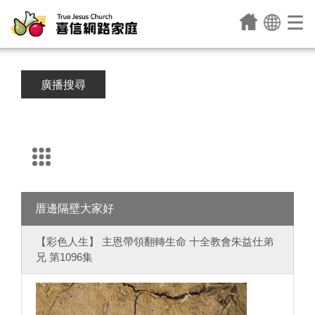
廣播搜尋
厝邊隔壁大家好
【彩色人生】 主恩帶領翻轉生命 十全教會朱益仕弟
兄 第1096集