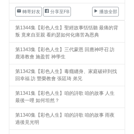
轉寄好友
分享至FB
播放全部
第1344集【彩色人生】聖經故事恬恬聽 最痛的背
叛 竟來自至親 看約瑟如何化痛苦為恩典
第1343集【彩色人生】三代蒙恩 回應神呼召 訪
鹿港教會 施盈哲 神學生
第1342集【彩色人生】毒癮纏身、家庭破碎到找
回幸福 訪 豐榮教會 張廷琦 弟兄
第1341集【彩色人生】咱的詩歌 咱的故事 人生
最後一哩 如何坦然？
第1340集【彩色人生】咱的詩歌 咱的故事 雨夜
過後見光明