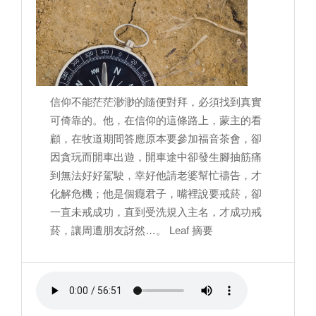
信仰不能茫茫渺渺的隨便對拜，必須找到真實
可倚靠的。他，在信仰的這條路上，蒙主的看
顧，在牧道期間答應原本要參加福音茶會，卻
因貪玩而開車出遊，開車途中卻發生腳抽筋痛
到無法好好駕駛，幸好他請老婆幫忙禱告，才
化解危機；他是個癮君子，嘴裡說要戒菸，卻
一直未戒成功，直到受洗規入主名，才成功戒
菸，讓周遭朋友訝然…。 Leaf 摘要