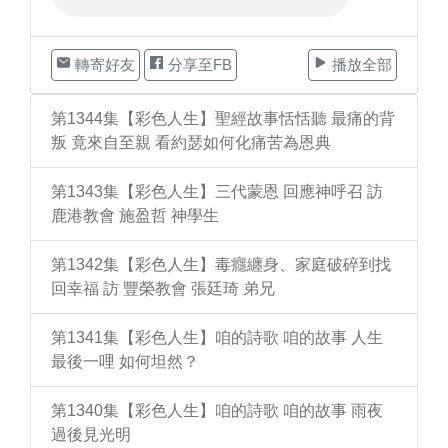
轉寄好友
分享至FB
播放全部
第1344集【彩色人生】聖經故事恬恬聽 最痛的背
叛 竟來自至親 看約瑟如何化痛苦為恩典
第1343集【彩色人生】三代蒙恩 回應神呼召 訪
鹿港教會 施盈哲 神學生
第1342集【彩色人生】毒癮纏身、家庭破碎到找
回幸福 訪 豐榮教會 張廷琦 弟兄
第1341集【彩色人生】咱的詩歌 咱的故事 人生
最後一哩 如何坦然？
第1340集【彩色人生】咱的詩歌 咱的故事 雨夜
過後見光明