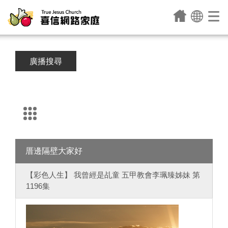
廣播搜尋
厝邊隔壁大家好
【彩色人生】 我曾經是乩童 五甲教會李珮臻姊妹 第
1196集