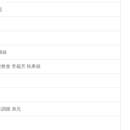
兄
姊妹
教會 李義芳 執事娘
林調鑌 弟兄