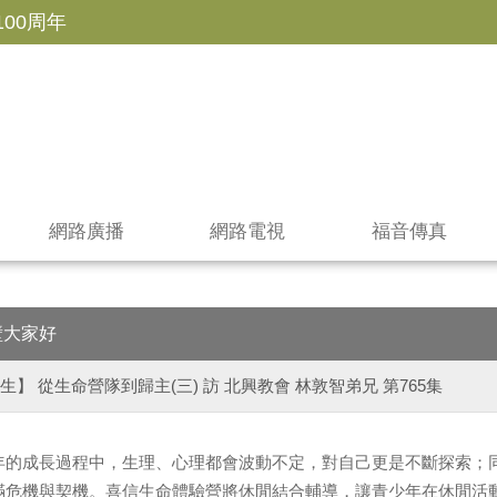
100周年
網路廣播
網路電視
福音傳真
壁大家好
生】 從生命營隊到歸主(三) 訪 北興教會 林敦智弟兄 第765集
年的成長過程中，生理、心理都會波動不定，對自己更是不斷探索；
滿危機與契機。喜信生命體驗營將休閒結合輔導，讓青少年在休閒活