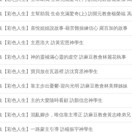
3集【彩色人生】主幫助我 生命充滿驚奇(上) 訪開元教會楊榮福 
2集【彩色人生】喜悅姐姐說故事-藉苦難操練信心 羅百加的故事
1集【彩色人生】主恩浩大 訪黃宏恩神學生
0集【彩色人生】神的靈補滿心靈的虛空 訪麻豆教會林麗花執事
9集【彩色人生】寶貝放在瓦器裡 訪沈育丞神學生
7集【彩色人生】靠主步出憂鬱-迎向光明 訪麻豆教會林美輝姊妹
6集【彩色人生】主的大愛隨時看顧 訪顏信忠神學生
5集【彩色人生】混亂腳步，唯信靠主導正 訪麻豆教會黃志峰弟兄
4集【彩色人生】一路蒙主引導 訪楊振宇神學生