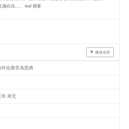
信…。 leaf 摘要
播放全部
如何化痛苦為恩典
琦 弟兄