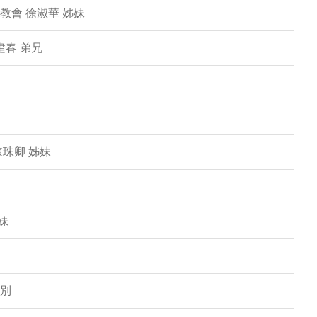
教會 徐淑華 姊妹
建春 弟兄
陳珠卿 姊妹
妹
告別