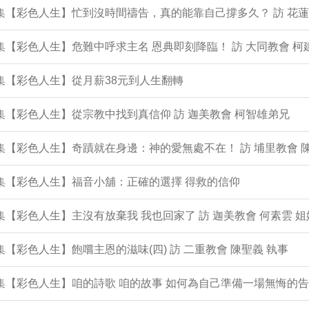
1集【彩色人生】忙到沒時間禱告，真的能靠自己撐多久？ 訪 花蓮
0集【彩色人生】危難中呼求主名 恩典即刻降臨！ 訪 大同教會 柯
9集【彩色人生】從月薪38元到人生翻轉
8集【彩色人生】從宗教中找到真信仰 訪 迦美教會 柯智雄弟兄
7集【彩色人生】奇蹟就在身邊：神的愛無處不在！ 訪 埔里教會 
6集【彩色人生】福音小舖：正確的選擇 得救的信仰
5集【彩色人生】主沒有放棄我 我也回家了 訪 迦美教會 何素雲 姐
4集【彩色人生】飽嚐主恩的滋味(四) 訪 二重教會 陳聖義 執事
3集【彩色人生】咱的詩歌 咱的故事 如何為自己準備一場無悔的