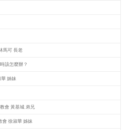
林馬可 長老
塌時該怎麼辦？
華 姊妹
教會 黃基城 弟兄
教會 徐淑華 姊妹