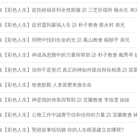
9集【彩色人生】從拒絕福音到全然順服 訪 三芝祈禱所 楊永生 弟
8集【彩色人生】從邪靈到蒙福人生 訪 朴子教會 蔡永村 弟兄
7集【彩色人生】弱勢中找到生命的光 訪 鳳山教會 楊順平 弟兄
6集【彩色人生】神成為患難中的力量與幫助 訪 朴子教會 戴秀琴 
5集【彩色人生】信仰不是形式 真正的神如何親自與你相遇 訪 苗栗
4集【彩色人生】牧會默觀 人拿甚麼來換生命
3集【彩色人生】神是我的倚靠與幫助 訪 宜蘭教會 李筱雯 姐妹
2集【彩色人生】公務工作中誠實守信和信仰的力量 訪 宜蘭教會 
1集【彩色人生】聖經故事恬恬聽 你的人生根基建立在哪裡?