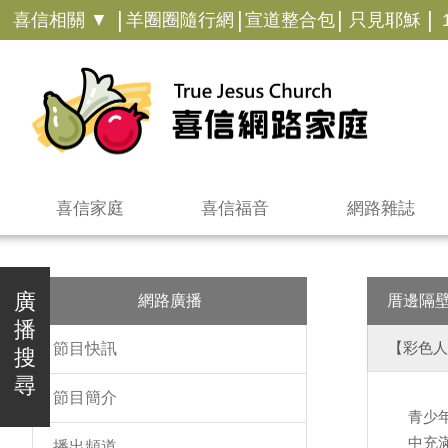
|
|
|
|
喜信相關 ▼
羊圈圈隨行網
宣道整合包
只見耶穌
喜信家庭
喜信福音
網路雜誌
廣
網路廣播
厝邊隔
播
【彩色人
節目快訊
搜
尋
節目簡介
青少
中充
播出頻道