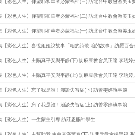
3集【彩色人生】仰望耶和華者必蒙福祉(三) 訪北台中教會游美玉
2集【彩色人生】仰望耶和華者必蒙福祉(二) 訪北台中教會游美玉
1集【彩色人生】仰望耶和華者必蒙福祉(一) 訪北台中教會游美玉
0集【彩色人生】喜悅姐姐說故事「咱的詩歌 咱的故事」訪羅百合
9集【彩色人生】主賜真平安與平靜(下) 訪麻豆教會吳正達 李琇婷
8集【彩色人生】主賜真平安與平靜(上) 訪麻豆教會吳正達 李琇婷
7集【彩色人生】忘了我是誰！淺談失智症(下) 訪曾雯婷執事娘
6集【彩色人生】忘了我是誰！淺談失智症(上) 訪曾雯婷執事娘
5集【彩色人生】一生蒙主引導 訪莊恩賜神學生
4集【彩色人生】主幫助我 生命充滿驚奇(下) 訪開元教會楊榮福 