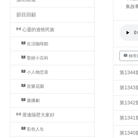
集故
節目回顧
心靈的遊牧民族
生活咖啡館
轉寄
聖經小百科
小人物悲喜
第134
音樂花園
第134
廣播劇
第134
厝邊隔壁大家好
第134
彩色人生
第134