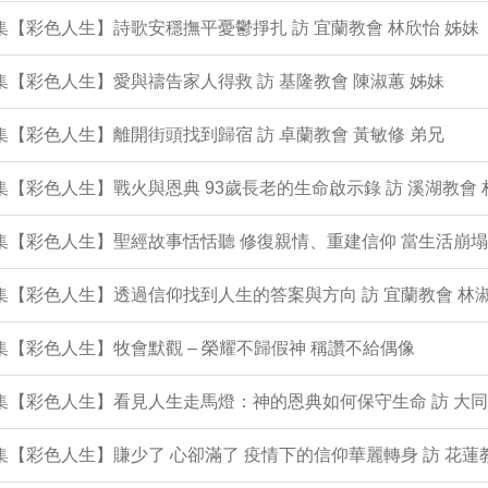
0集【彩色人生】詩歌安穩撫平憂鬱掙扎 訪 宜蘭教會 林欣怡 姊妹
9集【彩色人生】愛與禱告家人得救 訪 基隆教會 陳淑蕙 姊妹
8集【彩色人生】離開街頭找到歸宿 訪 卓蘭教會 黃敏修 弟兄
7集【彩色人生】戰火與恩典 93歲長老的生命啟示錄 訪 溪湖教會 
6集【彩色人生】聖經故事恬恬聽 修復親情、重建信仰 當生活崩
5集【彩色人生】透過信仰找到人生的答案與方向 訪 宜蘭教會 林淑
4集【彩色人生】牧會默觀 – 榮耀不歸假神 稱讚不給偶像
3集【彩色人生】看見人生走馬燈：神的恩典如何保守生命 訪 大同
2集【彩色人生】賺少了 心卻滿了 疫情下的信仰華麗轉身 訪 花蓮