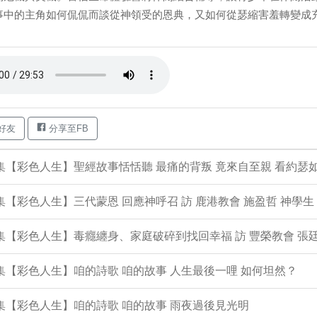
事中的主角如何侃侃而談從神領受的恩典，又如何從瑟縮害羞轉變成充滿自
好友
分享至FB
4集【彩色人生】聖經故事恬恬聽 最痛的背叛 竟來自至親 看約瑟
3集【彩色人生】三代蒙恩 回應神呼召 訪 鹿港教會 施盈哲 神學生
2集【彩色人生】毒癮纏身、家庭破碎到找回幸福 訪 豐榮教會 張廷
1集【彩色人生】咱的詩歌 咱的故事 人生最後一哩 如何坦然？
0集【彩色人生】咱的詩歌 咱的故事 雨夜過後見光明