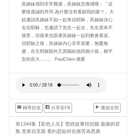
吳姊妹感到非常難過，吳姊妹悲痛感嘆：「這
麼樣虔誠的拜拜,為什麼沒有看顧我的家？」大
姑邀請吳姊妹不如一起來信耶穌，吳姊妹決心
去信耶穌，也邀請了先生一起去，先生原本不
接受，但後來也跟著吳姊妹一起到教會慕道。
信耶穌之後，吳姊妹內心非常喜樂，無憂無
慮，在主耶穌額外又賞賜給他四個小孩，都平
安的長大……。 PaulChien 摘要
轉寄好友
分享至FB
播放全部
第1344集【彩色人生】聖經故事恬恬聽 最痛的背
叛 竟來自至親 看約瑟如何化痛苦為恩典