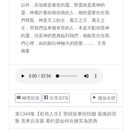
以外，其他都是被造的靈。聖靈就是真神的
靈，神應許要給相信祂的人，祂的靈要住在我
們裡面。神是天上的主，萬王之王、萬主之
主，而我們這卑微有罪的人，本是不配領受神
的靈，但是神的恩典臨到我們，祂願意住在我
們心裡，由此顯出神極大的慈愛……。 主育
摘要
轉寄好友
分享至FB
播放全部
第1344集【彩色人生】聖經故事恬恬聽 最痛的背
叛 竟來自至親 看約瑟如何化痛苦為恩典