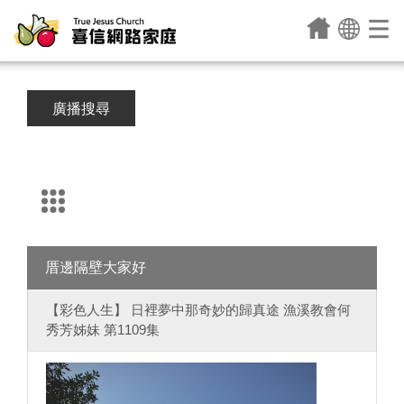
廣播搜尋
厝邊隔壁大家好
【彩色人生】 日裡夢中那奇妙的歸真途 漁溪教會何
秀芳姊妹 第1109集