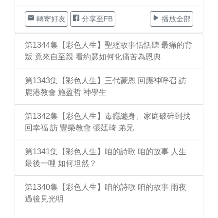
轉寄好友
分享至FB
播放全部
第1344集【彩色人生】聖經故事恬恬聽 最痛的背
叛 竟來自至親 看約瑟如何化痛苦為恩典
第1343集【彩色人生】三代蒙恩 回應神呼召 訪
鹿港教會 施盈哲 神學生
第1342集【彩色人生】毒癮纏身、家庭破碎到找
回幸福 訪 豐榮教會 張廷琦 弟兄
第1341集【彩色人生】咱的詩歌 咱的故事 人生
最後一哩 如何坦然？
第1340集【彩色人生】咱的詩歌 咱的故事 雨夜
過後見光明